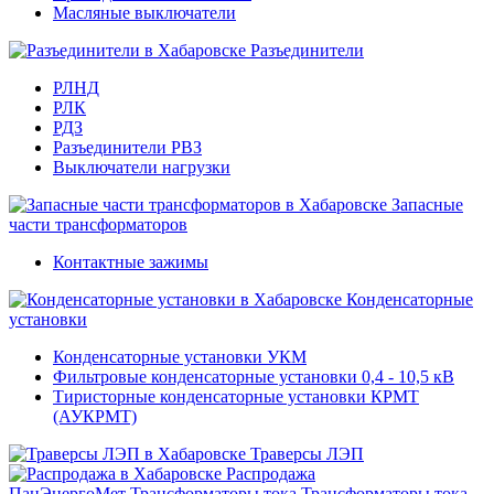
Масляные выключатели
Разъединители
РЛНД
РЛК
РДЗ
Разъединители РВЗ
Выключатели нагрузки
Запасные
части трансформаторов
Контактные зажимы
Конденсаторные
установки
Конденсаторные установки УКМ
Фильтровые конденсаторные установки 0,4 - 10,5 кВ
Тиристорные конденсаторные установки КРМТ
(АУКРМТ)
Траверсы ЛЭП
Распродажа
ПанЭнергоМет
Трансформаторы тока
Трансформаторы тока