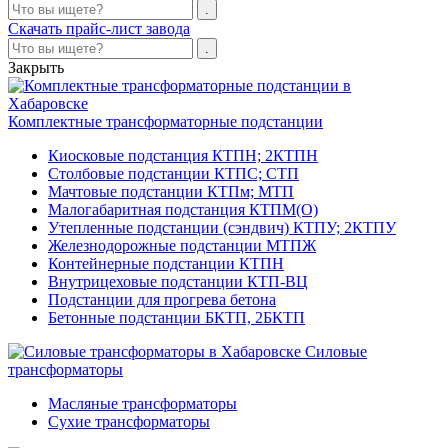
Скачать прайс-лист завода
Закрыть
Комплектные трансформаторные подстанции
Киосковые подстанция КТПН; 2КТПН
Столбовые подстанции КТПС; СТП
Мачтовые подстанции КТПм; МТП
Малогабаритная подстанция КТПМ(О)
Утепленные подстанции (сэндвич) КТПУ; 2КТПУ
Железнодорожные подстанции МТПЖ
Контейнерные подстанции КТПН
Внутрицеховые подстанции КТП-ВЦ
Подстанции для прогрева бетона
Бетонные подстанции БКТП, 2БКТП
Силовые
трансформаторы
Масляные трансформаторы
Сухие трансформаторы