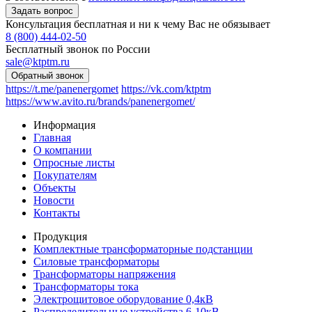
Консультация бесплатная и ни к чему Вас не обязывает
8 (800) 444-02-50
Бесплатный звонок по России
sale@ktptm.ru
https://t.me/panenergomet
https://vk.com/ktptm
https://www.avito.ru/brands/panenergomet/
Информация
Главная
О компании
Опросные листы
Покупателям
Объекты
Новости
Контакты
Продукция
Комплектные трансформаторные подстанции
Силовые трансформаторы
Трансформаторы напряжения
Трансформаторы тока
Электрощитовое оборудование 0,4кВ
Распределительные устройства 6-10кВ