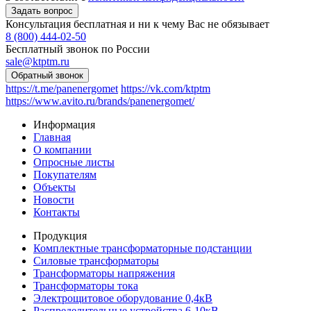
Консультация бесплатная и ни к чему Вас не обязывает
8 (800) 444-02-50
Бесплатный звонок по России
sale@ktptm.ru
https://t.me/panenergomet
https://vk.com/ktptm
https://www.avito.ru/brands/panenergomet/
Информация
Главная
О компании
Опросные листы
Покупателям
Объекты
Новости
Контакты
Продукция
Комплектные трансформаторные подстанции
Силовые трансформаторы
Трансформаторы напряжения
Трансформаторы тока
Электрощитовое оборудование 0,4кВ
Распределительные устройства 6-10кВ