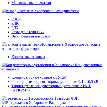
Масляные выключатели
Разъединители
РЛНД
РЛК
РДЗ
Разъединители РВЗ
Выключатели нагрузки
Запасные
части трансформаторов
Контактные зажимы
Конденсаторные
установки
Конденсаторные установки УКМ
Фильтровые конденсаторные установки 0,4 - 10,5 кВ
Тиристорные конденсаторные установки КРМТ
(АУКРМТ)
Траверсы ЛЭП
Распродажа
ПанЭнергоМет
Трансформаторы тока
Трансформаторы тока