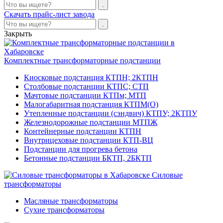
Скачать прайс-лист завода
Закрыть
Комплектные трансформаторные подстанции
Киосковые подстанция КТПН; 2КТПН
Столбовые подстанции КТПС; СТП
Мачтовые подстанции КТПм; МТП
Малогабаритная подстанция КТПМ(О)
Утепленные подстанции (сэндвич) КТПУ; 2КТПУ
Железнодорожные подстанции МТПЖ
Контейнерные подстанции КТПН
Внутрицеховые подстанции КТП-ВЦ
Подстанции для прогрева бетона
Бетонные подстанции БКТП, 2БКТП
Силовые
трансформаторы
Масляные трансформаторы
Сухие трансформаторы