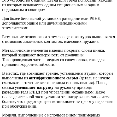
Это устройство с одним, двумя или тремя полюсами, каждый
из которых оснащается одним стационарным и одним
подвижным изолятором.
Для более безопасной установки разъединители РЛНД
дополняются одним или двумя неподвижными
заземлителями.
Размыкание основного и заземляющего контуров выполняется
с помощью ламельных контактов, имеющих пружины.
Металлические элементы изделия покрыты слоем цинка,
который защищает поверхность от ржавчины.
Токопроводящая часть – медная со слоем олова, тоже для
придания коррозиестойкости.
В местах, где возникает трение, установлены втулки, которые
выполнены из
антифрикционного сырья
(деталь не нужно
смазывать в течение всего периода использования). Плюс,
смазка
уменьшает нагрузку
на рукоятку привода
разъединителя РЛНД при управлении механизмом. Даже
после длительной эксплуатации эта нагрузка не становится
больше, что предотвращает возникновение травм у персонала
при обслуживании.
Модели, выполненные с использованием полимерных