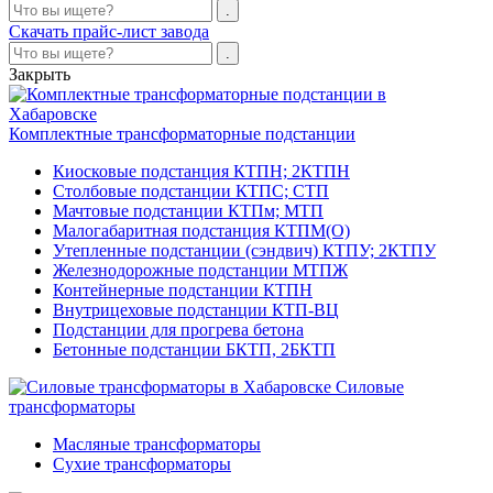
Скачать прайс-лист завода
Закрыть
Комплектные трансформаторные подстанции
Киосковые подстанция КТПН; 2КТПН
Столбовые подстанции КТПС; СТП
Мачтовые подстанции КТПм; МТП
Малогабаритная подстанция КТПМ(О)
Утепленные подстанции (сэндвич) КТПУ; 2КТПУ
Железнодорожные подстанции МТПЖ
Контейнерные подстанции КТПН
Внутрицеховые подстанции КТП-ВЦ
Подстанции для прогрева бетона
Бетонные подстанции БКТП, 2БКТП
Силовые
трансформаторы
Масляные трансформаторы
Сухие трансформаторы