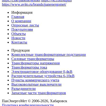
https://t.me/panenergomet
https://vk.com/ktptm
https://www.avito.ru/brands/panenergomet/
Информация
Главная
О компании
Опросные листы
Покупателям
Объекты
Новости
Контакты
Продукция
Комплектные трансформаторные подстанции
Силовые трансформаторы
Трансформаторы напряжения
Трансформаторы тока
Электрощитовое оборудование 0,4кВ
Распределительные устройства 6-10кВ
Пункты коммерческого учета
Высоковольтные выключатели
Разъединители
Запасные части трансформаторов
ПанЭнергоМет © 2006-2026, Хабаровск
Политика конфиденциальности