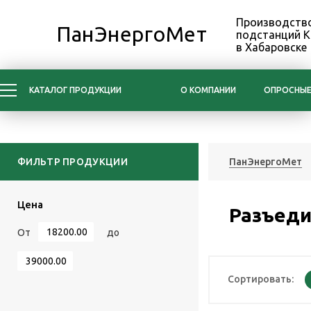
Производство
ПанЭнергоМет
подстанций 
в Хабаровске
КАТАЛОГ ПРОДУКЦИИ
О КОМПАНИИ
ОПРОСНЫЕ
ФИЛЬТР ПРОДУКЦИИ
ПанЭнергоМет
Цена
Разъеди
От
до
Сортировать: