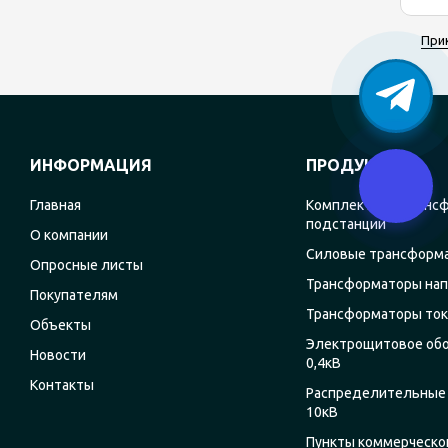
При
ИНФОРМАЦИЯ
ПРОДУКЦИЯ
Главная
Комплектные транс
подстанции
О компании
Силовые трансформ
Опросные листы
Трансформаторы на
Покупателям
Трансформаторы ток
Объекты
Электрощитовое об
Новости
0,4кВ
Контакты
Распределительные 
10кВ
Пункты коммерческог