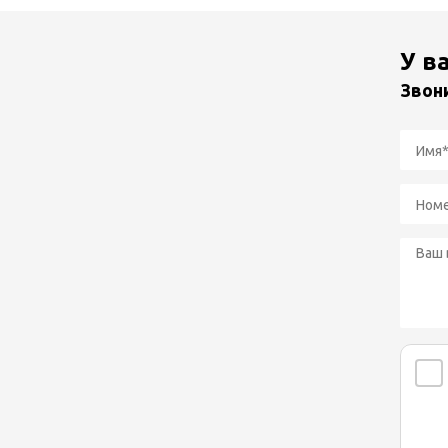
У в
Звон