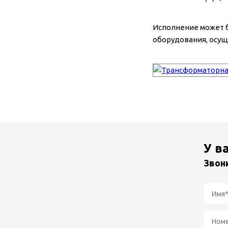
Исполнение может б
оборудования, осущ
У в
Звон