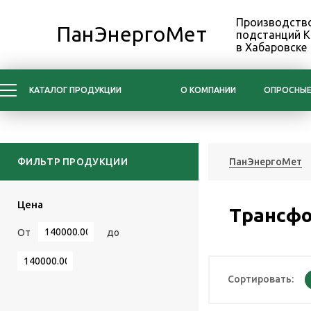
Производство
ПанЭнергоМет
подстанций 
в Хабаровске
КАТАЛОГ ПРОДУКЦИИ
О КОМПАНИИ
ОПРОСНЫЕ
ФИЛЬТР ПРОДУКЦИИ
ПанЭнергоМет
Цена
Трансф
От
до
Сортировать: