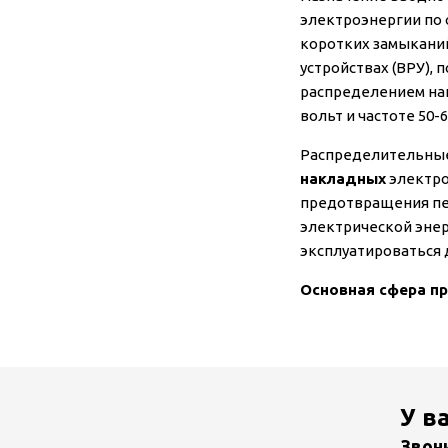
электроэнергии по 
коротких замыкани
устройствах (ВРУ),
распределением наг
вольт и частоте 50-6
Распределительные
накладных
электро
предотвращения пер
электрической энер
эксплуатироваться
Основная сфера п
У в
Звон