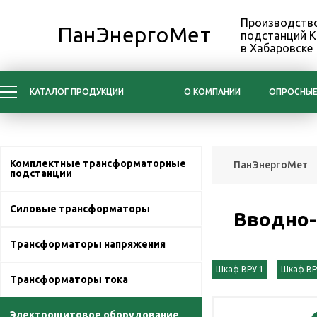
Производство
ПанЭнергоМет
подстанций 
в Хабаровске
КАТАЛОГ ПРОДУКЦИИ
О КОМПАНИИ
ОПРОСНЫЕ
Комплектные трансформаторные
ПанЭнергоМет
подстанции
Силовые трансформаторы
Вводно-
Трансформаторы напряжения
Шкаф ВРУ 1
Шкаф ВР
Трансформаторы тока
Электрощитовое оборудование