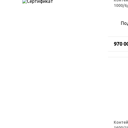
Контей
1000/6
По
970 0
Контей
1600/1