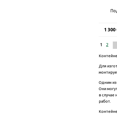
По
1 300
1
2
Контейн
Для изго
монтируе
Одним из
Они могу
в случае
работ.
Контейне