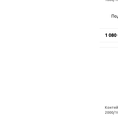
По
1 080
Контей
2000/1