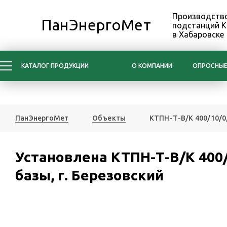
Производство
ПанЭнергоМет
подстанций 
в Хабаровске
КАТАЛОГ ПРОДУКЦИИ
О КОМПАНИИ
ОПРОСНЫЕ
ПанЭнергоМет
Объекты
КТПН-Т-В/К 400/10/0
Установлена КТПН-Т-В/К 400/
базы, г. Березовский