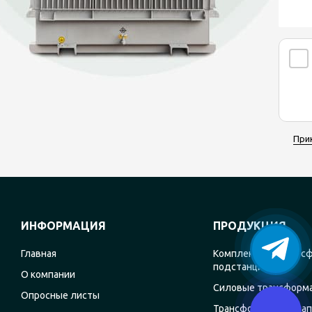
При
ИНФОРМАЦИЯ
ПРОДУКЦИЯ
Главная
Комплектные транс
подстанции
О компании
Силовые трансформ
Опросные листы
Трансформаторы на