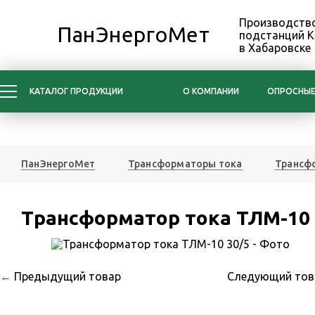
Производство
ПанЭнергоМет
подстанций 
в Хабаровске
КАТАЛОГ ПРОДУКЦИИ
О КОМПАНИИ
ОПРОСНЫЕ
ПанЭнергоМет
Трансформаторы тока
Трансфо
Трансформатор тока ТЛМ-10 
←
Предыдущий товар
Следующий то