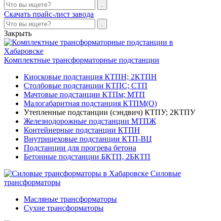
Скачать прайс-лист завода
Закрыть
Комплектные трансформаторные подстанции
Киосковые подстанция КТПН; 2КТПН
Столбовые подстанции КТПС; СТП
Мачтовые подстанции КТПм; МТП
Малогабаритная подстанция КТПМ(О)
Утепленные подстанции (сэндвич) КТПУ; 2КТПУ
Железнодорожные подстанции МТПЖ
Контейнерные подстанции КТПН
Внутрицеховые подстанции КТП-ВЦ
Подстанции для прогрева бетона
Бетонные подстанции БКТП, 2БКТП
Силовые
трансформаторы
Масляные трансформаторы
Сухие трансформаторы