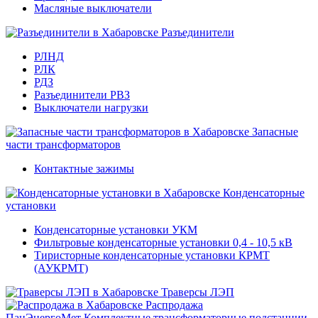
Масляные выключатели
Разъединители
РЛНД
РЛК
РДЗ
Разъединители РВЗ
Выключатели нагрузки
Запасные
части трансформаторов
Контактные зажимы
Конденсаторные
установки
Конденсаторные установки УКМ
Фильтровые конденсаторные установки 0,4 - 10,5 кВ
Тиристорные конденсаторные установки КРМТ
(АУКРМТ)
Траверсы ЛЭП
Распродажа
ПанЭнергоМет
Комплектные трансформаторные подстанции