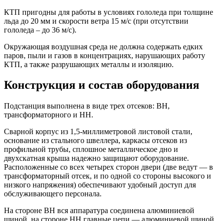
КТП пригодны для работы в условиях гололеда при толщине
льда до 20 мм и скорости ветра 15 м/с (при отсутствии
гололеда – до 36 м/с).
Окружающая воздушная среда не должна содержать едких
паров, пыли и газов в концентрациях, нарушающих работу
КТП, а также разрушающих металлы и изоляцию.
Конструкция и состав оборудования
Подстанция выполнена в виде трех отсеков: ВН,
трансформаторного и НН.
Сварной корпус из 1,5-миллиметровой листовой стали,
основание из стального швеллера, каркасы отсеков из
профильной трубы, сплошное металлическое дно и
двухскатная крыша надежно защищают оборудование.
Расположенные со всех четырех сторон двери (две ведут — в
трансформаторный отсек, и по одной со стороны высокого и
низкого напряжения) обеспечивают удобный доступ для
обслуживающего персонала.
На стороне ВН вся аппаратура соединена алюминиевой
шиной, на стороне НН главные цепи — алюминиевой шиной,