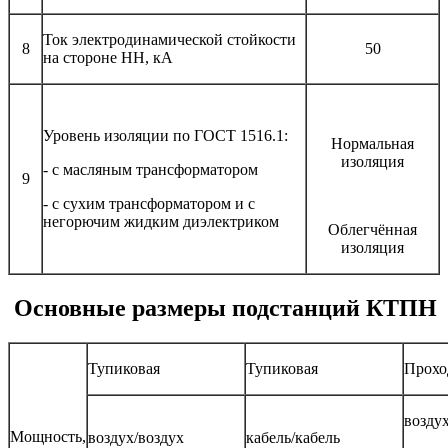
Ток электродинамической стойкости
8
50
на стороне НН, кА
Уровень изоляции по ГОСТ 1516.1:
Нормальная
изоляция
- с масляным трансформатором
9
- с сухим трансформатором и с
негорючим жидким диэлектриком
Облегчённая
изоляция
Основные размеры подстанций КТПН
Тупиковая
Тупиковая
Прохо
воздух
Мощность,
воздух/воздух
кабель/кабель