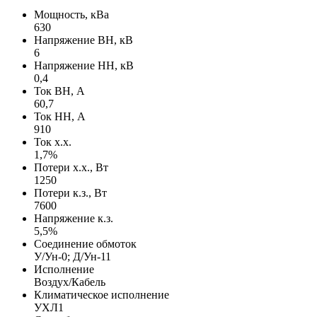
Мощность, кВа
630
Напряжение ВН, кВ
6
Напряжение НН, кВ
0,4
Ток ВН, А
60,7
Ток НН, А
910
Ток х.х.
1,7%
Потери х.х., Вт
1250
Потери к.з., Вт
7600
Напряжение к.з.
5,5%
Соединение обмоток
У/Ун-0; Д/Ун-11
Исполнение
Воздух/Кабель
Климатическое исполнение
УХЛ1