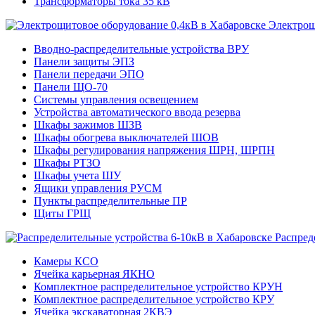
Трансформаторы тока 35 кВ
Электрощ
Вводно-распределительные устройства ВРУ
Панели защиты ЭПЗ
Панели передачи ЭПО
Панели ЩО-70
Системы управления освещением
Устройства автоматического ввода резерва
Шкафы зажимов ШЗВ
Шкафы обогрева выключателей ШОВ
Шкафы регулирования напряжения ШРН, ШРПН
Шкафы РТЗО
Шкафы учета ШУ
Ящики управления РУСМ
Пункты распределительные ПР
Щиты ГРЩ
Распред
Камеры КСО
Ячейка карьерная ЯКНО
Комплектное распределительное устройство КРУН
Комплектное распределительное устройство КРУ
Ячейка экскаваторная 2КВЭ