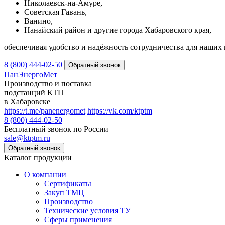
Николаевск-на-Амуре,
Советская Гавань,
Ванино,
Нанайский район и другие города Хабаровского края,
обеспечивая удобство и надёжность сотрудничества для наших 
8 (800) 444-02-50
ПанЭнергоМет
Производство и поставка
подстанций КТП
в Хабаровске
https://t.me/panenergomet
https://vk.com/ktptm
8 (800) 444-02-50
Бесплатный звонок по России
sale@ktptm.ru
Каталог продукции
О компании
Сертификаты
Закуп ТМЦ
Производство
Технические условия ТУ
Сферы применения