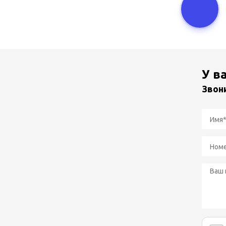
У в
Звон