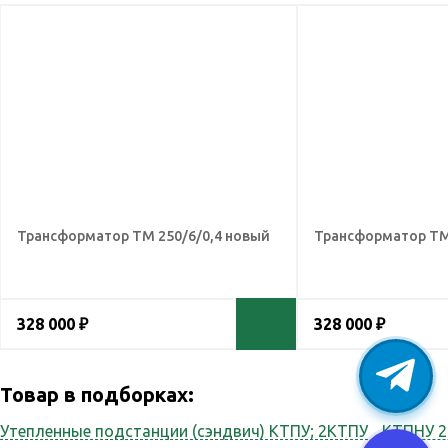
Трансформатор ТМ 250/6/0,4 новый
Трансформатор ТМ
328 000 ₽
328 000 ₽
Товар в подборках:
Утепленные подстанции (сэндвич) КТПУ; 2КТПУ
КТПНУ 2