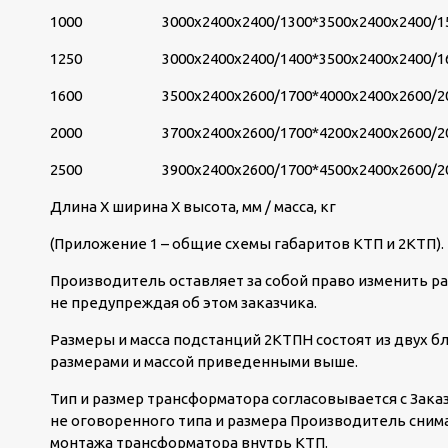
1000
3000х2400х2400/1300*
3500х2400х2400/1
1250
3000х2400х2400/1400*
3500х2400х2400/1
1600
3500х2400х2600/1700*
4000х2400х2600/2
2000
3700х2400х2600/1700*
4200х2400х2600/2
2500
3900х2400х2600/1700*
4500х2400х2600/2
Длина Х ширина Х высота, мм / масса, кг
(Приложение 1 – общие схемы габаритов КТП и 2КТП).
Производитель оставляет за собой право изменить ра
не предупреждая об этом заказчика.
Размеры и масса подстанций 2КТПН состоят из двух бл
размерами и массой приведенными выше.
Тип и размер трансформатора согласовывается с Зака
не оговоренного типа и размера Производитель снима
монтажа трансформатора внутрь КТП.