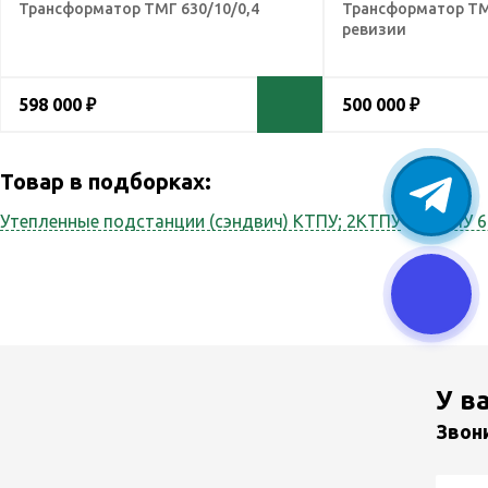
Трансформатор ТМГ 630/10/0,4
Трансформатор ТМ 
ревизии
598 000 ₽
500 000 ₽
Товар в подборках:
Утепленные подстанции (сэндвич) КТПУ; 2КТПУ
КТПНУ 6
У в
Звон