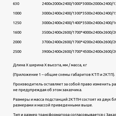
630
2400х2000х2400/1000*
3000х2000х2400/1
1000
3000х2400х2400/1300*
3500х2400х2400/1
1250
3000х2400х2400/1400*
3500х2400х2400/1
1600
3500х2400х2600/1700*
4000х2400х2600/2
2000
3700х2400х2600/1700*
4200х2400х2600/2
2500
3900х2400х2600/1700*
4500х2400х2600/2
Длина Х ширина Х высота, мм / масса, кг
(Приложение 1 – общие схемы габаритов КТП и 2КТП).
Производитель оставляет за собой право изменить ра
не предупреждая об этом заказчика.
Размеры и масса подстанций 2КТПН состоят из двух бл
размерами и массой приведенными выше.
Тип и размер трансформатора согласовывается с Зака