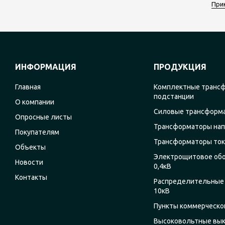
При
ИНФОРМАЦИЯ
ПРОДУКЦИЯ
Главная
Комплектные транс
подстанции
О компании
Силовые трансформ
Опросные листы
Трансформаторы на
Покупателям
Трансформаторы ток
Объекты
Электрощитовое об
Новости
0,4кВ
Контакты
Распределительные 
10кВ
Пункты коммерческог
Высоковольтные вы