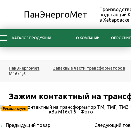
Производство
ПанЭнергоМет
подстанций 
в Хабаровске
КАТАЛОГ ПРОДУКЦИИ
О КОМПАНИИ
ОПРОСНЫЕ
ПанЭнергоМет
Запасные части трансформаторов
М16х1,5
Зажим контактный на трансф
Рекомендуем
←
Предыдущий товар
Следующий то