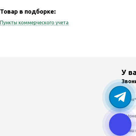
Товар в подборке:
Пункты коммерческого учета
У в
Звон