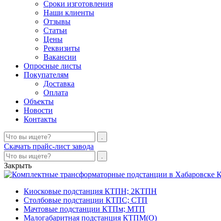
Сроки изготовления
Наши клиенты
Отзывы
Статьи
Цены
Реквизиты
Вакансии
Опросные листы
Покупателям
Доставка
Оплата
Объекты
Новости
Контакты
Скачать прайс-лист завода
Закрыть
К
Киосковые подстанция КТПН; 2КТПН
Столбовые подстанции КТПС; СТП
Мачтовые подстанции КТПм; МТП
Малогабаритная подстанция КТПМ(О)