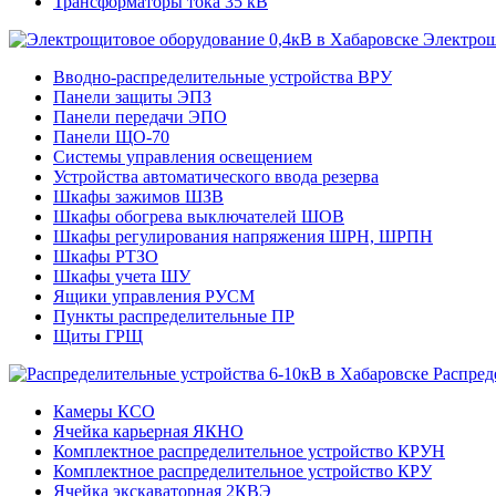
Трансформаторы тока 35 кВ
Электрощ
Вводно-распределительные устройства ВРУ
Панели защиты ЭПЗ
Панели передачи ЭПО
Панели ЩО-70
Системы управления освещением
Устройства автоматического ввода резерва
Шкафы зажимов ШЗВ
Шкафы обогрева выключателей ШОВ
Шкафы регулирования напряжения ШРН, ШРПН
Шкафы РТЗО
Шкафы учета ШУ
Ящики управления РУСМ
Пункты распределительные ПР
Щиты ГРЩ
Распред
Камеры КСО
Ячейка карьерная ЯКНО
Комплектное распределительное устройство КРУН
Комплектное распределительное устройство КРУ
Ячейка экскаваторная 2КВЭ