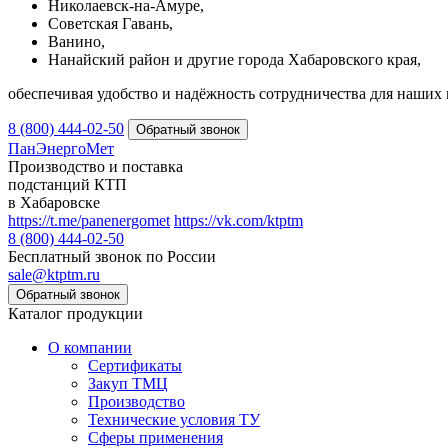
Николаевск-на-Амуре,
Советская Гавань,
Ванино,
Нанайский район и другие города Хабаровского края,
обеспечивая удобство и надёжность сотрудничества для наших 
8 (800) 444-02-50
ПанЭнергоМет
Производство и поставка
подстанций КТП
в Хабаровске
https://t.me/panenergomet
https://vk.com/ktptm
8 (800) 444-02-50
Бесплатный звонок по России
sale@ktptm.ru
Каталог продукции
О компании
Сертификаты
Закуп ТМЦ
Производство
Технические условия ТУ
Сферы применения