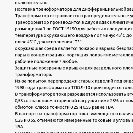
включительно.
Поставка трансформатора для дифференциальной защ
Трансформатор встраивается в распределительные у
Трансформатор производится в двух видах климатичес
размещения 3 по ГОСТ 15150 для работы в следующих 
температура окружающего воздуха ? от минус 45°С до п
плюс 45°С для исполнения "Т3";
окружающая среда является пожаро и взрыво безопасн
пары в концентрациях, портящих покрытие металлов
рабочее положение ? любое.
Защитные прозрачные крышки для раздельного плом
трансформатора.
Из-за попыток перепродажи старых изделий под видом
1998 года трансформатор ТПОЛ-10 производится толь
В трансформаторе тока разрешается использовать вто
0,5S со значением вторичной нагрузки ниже 25% от н
обмоток класса точности 0,2S и 0,5S равна 1ВА.
В паспорт на трансформатор тока , имеющего в налич
0,2S и 0,5S, отмечаются измеренные токовые и углов
1ВА.