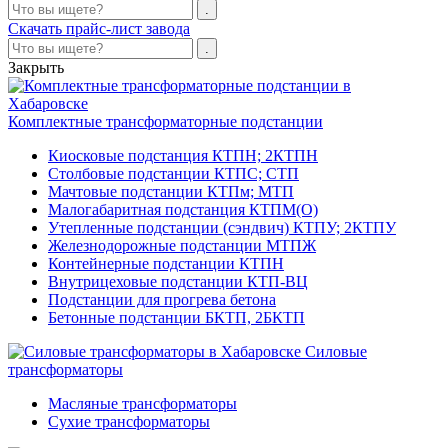
Скачать прайс-лист завода
Закрыть
Комплектные трансформаторные подстанции
Киосковые подстанция КТПН; 2КТПН
Столбовые подстанции КТПС; СТП
Мачтовые подстанции КТПм; МТП
Малогабаритная подстанция КТПМ(О)
Утепленные подстанции (сэндвич) КТПУ; 2КТПУ
Железнодорожные подстанции МТПЖ
Контейнерные подстанции КТПН
Внутрицеховые подстанции КТП-ВЦ
Подстанции для прогрева бетона
Бетонные подстанции БКТП, 2БКТП
Силовые
трансформаторы
Масляные трансформаторы
Сухие трансформаторы