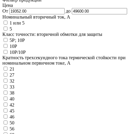
Цена
От
до
Номинальный вторичный ток, А
1 или 5
5
Класс точности: вторичной обмотки для защиты
5Р; 10Р
10P
10P/10P
Кратность трехсекундного тока термической стойкости при
номинальном первичном токе, А
21
27
32
33
38
40
42
45
46
50
56