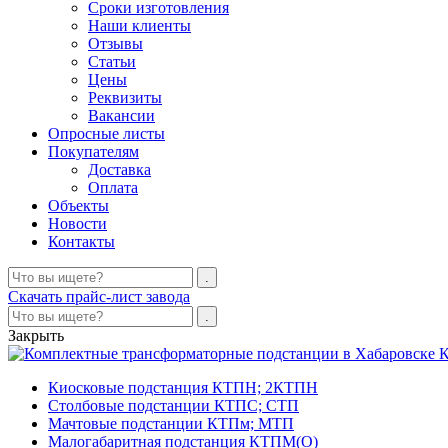
Сроки изготовления
Наши клиенты
Отзывы
Статьи
Цены
Реквизиты
Вакансии
Опросные листы
Покупателям
Доставка
Оплата
Объекты
Новости
Контакты
Скачать прайс-лист завода
Закрыть
К
Киосковые подстанция КТПН; 2КТПН
Столбовые подстанции КТПС; СТП
Мачтовые подстанции КТПм; МТП
Малогабаритная подстанция КТПМ(О)