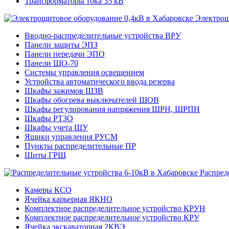
Трансформаторы тока 35 кВ
Электрощ
Вводно-распределительные устройства ВРУ
Панели защиты ЭПЗ
Панели передачи ЭПО
Панели ЩО-70
Системы управления освещением
Устройства автоматического ввода резерва
Шкафы зажимов ШЗВ
Шкафы обогрева выключателей ШОВ
Шкафы регулирования напряжения ШРН, ШРПН
Шкафы РТЗО
Шкафы учета ШУ
Ящики управления РУСМ
Пункты распределительные ПР
Щиты ГРЩ
Распред
Камеры КСО
Ячейка карьерная ЯКНО
Комплектное распределительное устройство КРУН
Комплектное распределительное устройство КРУ
Ячейка экскаваторная 2КВЭ