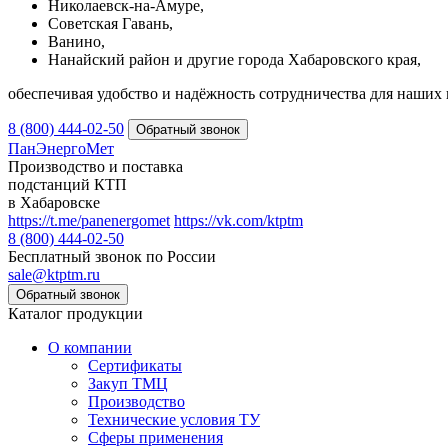
Николаевск-на-Амуре,
Советская Гавань,
Ванино,
Нанайский район и другие города Хабаровского края,
обеспечивая удобство и надёжность сотрудничества для наших 
8 (800) 444-02-50
ПанЭнергоМет
Производство и поставка
подстанций КТП
в Хабаровске
https://t.me/panenergomet
https://vk.com/ktptm
8 (800) 444-02-50
Бесплатный звонок по России
sale@ktptm.ru
Каталог продукции
О компании
Сертификаты
Закуп ТМЦ
Производство
Технические условия ТУ
Сферы применения