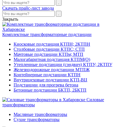
Скачать прайс-лист завода
Закрыть
Комплектные трансформаторные подстанции
Киосковые подстанция КТПН; 2КТПН
Столбовые подстанции КТПС; СТП
Мачтовые подстанции КТПм; МТП
Малогабаритная подстанция КТПМ(О)
Утепленные подстанции (сэндвич) КТПУ; 2КТПУ
Железнодорожные подстанции МТПЖ
Контейнерные подстанции КТПН
Внутрицеховые подстанции КТП-ВЦ
Подстанции для прогрева бетона
Бетонные подстанции БКТП, 2БКТП
Силовые
трансформаторы
Масляные трансформаторы
Сухие трансформаторы