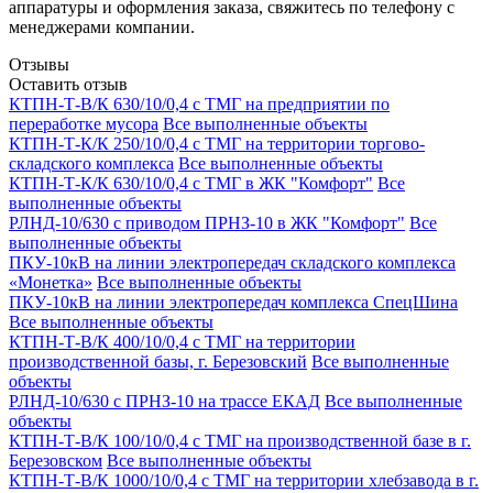
аппаратуры и оформления заказа, свяжитесь по телефону с
менеджерами компании.
Отзывы
Оставить отзыв
КТПН-Т-В/К 630/10/0,4 с ТМГ на предприятии по
переработке мусора
Все выполненные объекты
КТПН-Т-К/К 250/10/0,4 с ТМГ на территории торгово-
складского комплекса
Все выполненные объекты
КТПН-Т-К/К 630/10/0,4 с ТМГ в ЖК "Комфорт"
Все
выполненные объекты
РЛНД-10/630 с приводом ПРНЗ-10 в ЖК "Комфорт"
Все
выполненные объекты
ПКУ-10кВ на линии электропередач складского комплекса
«Монетка»
Все выполненные объекты
ПКУ-10кВ на линии электропередач комплекса СпецШина
Все выполненные объекты
КТПН-Т-В/К 400/10/0,4 с ТМГ на территории
производственной базы, г. Березовский
Все выполненные
объекты
РЛНД-10/630 с ПРНЗ-10 на трассе ЕКАД
Все выполненные
объекты
КТПН-Т-В/К 100/10/0,4 с ТМГ на производственной базе в г.
Березовском
Все выполненные объекты
КТПН-Т-В/К 1000/10/0,4 с ТМГ на территории хлебзавода в г.