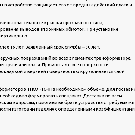
на устройство, защищает его от вредных действий влаги и
ючены пластиковые крышки прозрачного типа,
рования выводов вторичных обмоток. При установке
вертикально.
ее 16 лет. Заявленный срок службы – 30 лет.
 наружных повреждений во всех элементах трансформатора,
, грязи или влаги. При монтаже все поверхности
рокладкой и верхней поверхностью кру заливается слой
форматоров ТПОЛ-10-III в необходимом объеме. Для поставк
необходимо формировать спецзаказ. Доставка по всем
еским вопросам, помогаем выбрать устройства с требуемыми
мости изготовим изделия с определенными коэффициентами