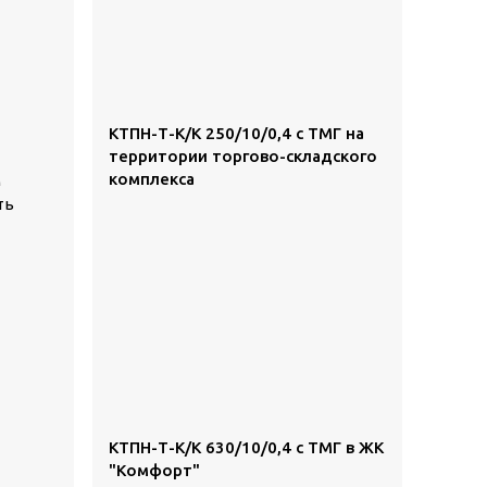
КТПН-Т-К/К 250/10/0,4 с ТМГ на
территории торгово-складского
комплекса
м
ть
КТПН-Т-К/К 630/10/0,4 с ТМГ в ЖК
"Комфорт"