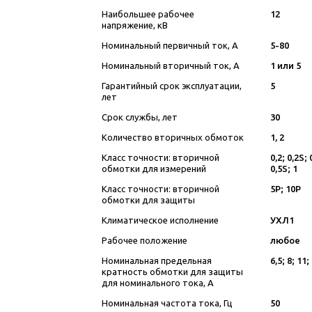
Наибольшее рабочее
12
напряжение, кВ
Номинальный первичный ток, А
5-80
Номинальный вторичный ток, А
1 или 5
Гарантийный срок эксплуатации,
5
лет
Срок службы, лет
30
Количество вторичных обмоток
1, 2
Класс точности: вторичной
0,2; 0,2S; 
обмотки для измерений
0,5S; 1
Класс точности: вторичной
5Р; 10Р
обмотки для защиты
Климатическое исполнение
УХЛ1
Рабочее положение
любое
Номинальная предельная
6,5; 8; 11;
кратность обмотки для защиты
для номинального тока, А
Номинальная частота тока, Гц
50