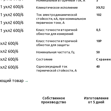
Номинальный вторичный ток, А
5
Климатическое исполнение
УХЛ2
Ток электродинамической
102
стойкости, кА, при номинальном
первичном токе, А
Класс точности вторичной
0,5
обмотки для измерений
Класс точности вторичной
10Р
обмотки для защиты
Номинальная частота, Гц
50
Состояние
С хранен
Односекундный ток
40
термической стойкости, А
ующий товар
→
Собственное
Изготовление
производство
от 5 дней