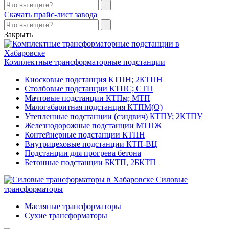
Скачать прайс-лист завода
Закрыть
Комплектные трансформаторные подстанции
Киосковые подстанция КТПН; 2КТПН
Столбовые подстанции КТПС; СТП
Мачтовые подстанции КТПм; МТП
Малогабаритная подстанция КТПМ(О)
Утепленные подстанции (сэндвич) КТПУ; 2КТПУ
Железнодорожные подстанции МТПЖ
Контейнерные подстанции КТПН
Внутрицеховые подстанции КТП-ВЦ
Подстанции для прогрева бетона
Бетонные подстанции БКТП, 2БКТП
Силовые
трансформаторы
Масляные трансформаторы
Сухие трансформаторы