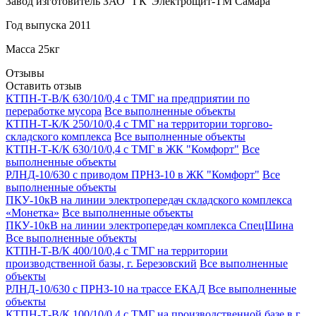
Завод изготовитель ЗАО "ГК"Электрощит-ТМ Самара"
Год выпуска 2011
Масса 25кг
Отзывы
Оставить отзыв
КТПН-Т-В/К 630/10/0,4 с ТМГ на предприятии по
переработке мусора
Все выполненные объекты
КТПН-Т-К/К 250/10/0,4 с ТМГ на территории торгово-
складского комплекса
Все выполненные объекты
КТПН-Т-К/К 630/10/0,4 с ТМГ в ЖК "Комфорт"
Все
выполненные объекты
РЛНД-10/630 с приводом ПРНЗ-10 в ЖК "Комфорт"
Все
выполненные объекты
ПКУ-10кВ на линии электропередач складского комплекса
«Монетка»
Все выполненные объекты
ПКУ-10кВ на линии электропередач комплекса СпецШина
Все выполненные объекты
КТПН-Т-В/К 400/10/0,4 с ТМГ на территории
производственной базы, г. Березовский
Все выполненные
объекты
РЛНД-10/630 с ПРНЗ-10 на трассе ЕКАД
Все выполненные
объекты
КТПН-Т-В/К 100/10/0,4 с ТМГ на производственной базе в г.