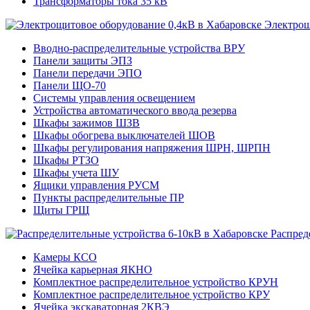
Трансформаторы тока 35 кВ
Электрощ
Вводно-распределительные устройства ВРУ
Панели защиты ЭПЗ
Панели передачи ЭПО
Панели ЩО-70
Системы управления освещением
Устройства автоматического ввода резерва
Шкафы зажимов ШЗВ
Шкафы обогрева выключателей ШОВ
Шкафы регулирования напряжения ШРН, ШРПН
Шкафы РТЗО
Шкафы учета ШУ
Ящики управления РУСМ
Пункты распределительные ПР
Щиты ГРЩ
Распред
Камеры КСО
Ячейка карьерная ЯКНО
Комплектное распределительное устройство КРУН
Комплектное распределительное устройство КРУ
Ячейка экскаваторная 2КВЭ