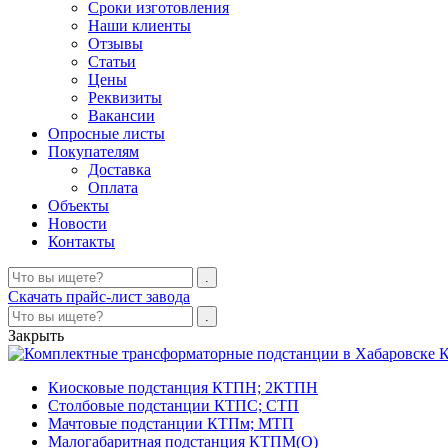
Сроки изготовления
Наши клиенты
Отзывы
Статьи
Цены
Реквизиты
Вакансии
Опросные листы
Покупателям
Доставка
Оплата
Объекты
Новости
Контакты
Скачать прайс-лист завода
Закрыть
К
Киосковые подстанция КТПН; 2КТПН
Столбовые подстанции КТПС; СТП
Мачтовые подстанции КТПм; МТП
Малогабаритная подстанция КТПМ(О)