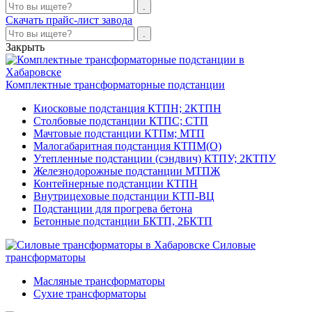
Скачать прайс-лист завода
Закрыть
Комплектные трансформаторные подстанции
Киосковые подстанция КТПН; 2КТПН
Столбовые подстанции КТПС; СТП
Мачтовые подстанции КТПм; МТП
Малогабаритная подстанция КТПМ(О)
Утепленные подстанции (сэндвич) КТПУ; 2КТПУ
Железнодорожные подстанции МТПЖ
Контейнерные подстанции КТПН
Внутрицеховые подстанции КТП-ВЦ
Подстанции для прогрева бетона
Бетонные подстанции БКТП, 2БКТП
Силовые
трансформаторы
Масляные трансформаторы
Сухие трансформаторы