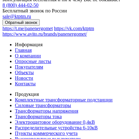
8 (800) 444-02-50
Бесплатный звонок по России
sale@ktptm.ru
https://t.me/panenergomet
https://vk.com/ktptm
https://www.avito.ru/brands/panenergomet/
Информация
Главная
О компании
Опросные листы
Покупателям
Объекты
Новости
Контакты
Продукция
Комплектные трансформаторные подстанции
Силовые трансформаторы
Трансформаторы напряжения
Трансформаторы тока
Электрощитовое оборудование 0,4кВ
Распределительные устройства 6-10кВ
Пункты коммерческого учета
Высоковольтные выключатели