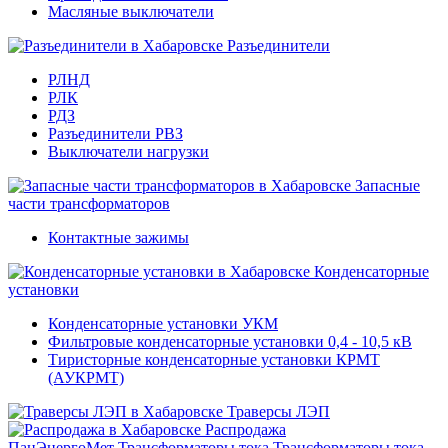
Масляные выключатели
Разъединители
РЛНД
РЛК
РДЗ
Разъединители РВЗ
Выключатели нагрузки
Запасные
части трансформаторов
Контактные зажимы
Конденсаторные
установки
Конденсаторные установки УКМ
Фильтровые конденсаторные установки 0,4 - 10,5 кВ
Тиристорные конденсаторные установки КРМТ
(АУКРМТ)
Траверсы ЛЭП
Распродажа
ПанЭнергоМет
Трансформаторы тока
Трансформаторы тока