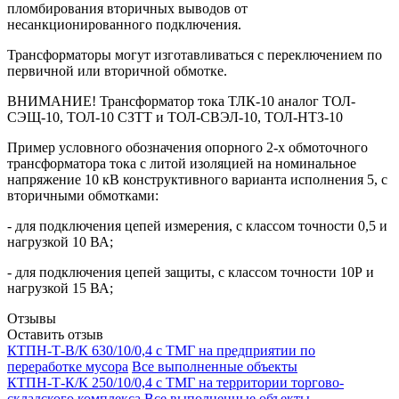
пломбирования вторичных выводов от
несанкционированного подключения.
Трансформаторы могут изготавливаться с переключением по
первичной или вторичной обмотке.
ВНИМАНИЕ! Трансформатор тока ТЛК-10 аналог ТОЛ-
СЭЩ-10, ТОЛ-10 СЗТТ и ТОЛ-СВЭЛ-10, ТОЛ-НТЗ-10
Пример условного обозначения опорного 2-х обмоточного
трансформатора тока с литой изоляцией на номинальное
напряжение 10 кВ конструктивного варианта исполнения 5, c
вторичными обмотками:
- для подключения цепей измерения, с классом точности 0,5 и
нагрузкой 10 ВА;
- для подключения цепей защиты, с классом точности 10Р и
нагрузкой 15 ВА;
Отзывы
Оставить отзыв
КТПН-Т-В/К 630/10/0,4 с ТМГ на предприятии по
переработке мусора
Все выполненные объекты
КТПН-Т-К/К 250/10/0,4 с ТМГ на территории торгово-
складского комплекса
Все выполненные объекты