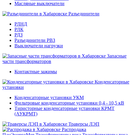
Масляные выключатели
Разъединители
РЛНД
РЛК
РДЗ
Разъединители РВЗ
Выключатели нагрузки
Запасные
части трансформаторов
Контактные зажимы
Конденсаторные
установки
Конденсаторные установки УКМ
Фильтровые конденсаторные установки 0,4 - 10,5 кВ
Тиристорные конденсаторные установки КРМТ
(АУКРМТ)
Траверсы ЛЭП
Распродажа
ПанЭнергоМет
Трансформаторы тока
Трансформаторы тока