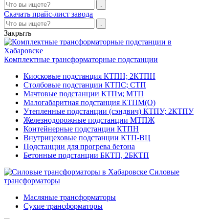
Скачать прайс-лист завода
Закрыть
Комплектные трансформаторные подстанции
Киосковые подстанция КТПН; 2КТПН
Столбовые подстанции КТПС; СТП
Мачтовые подстанции КТПм; МТП
Малогабаритная подстанция КТПМ(О)
Утепленные подстанции (сэндвич) КТПУ; 2КТПУ
Железнодорожные подстанции МТПЖ
Контейнерные подстанции КТПН
Внутрицеховые подстанции КТП-ВЦ
Подстанции для прогрева бетона
Бетонные подстанции БКТП, 2БКТП
Силовые
трансформаторы
Масляные трансформаторы
Сухие трансформаторы