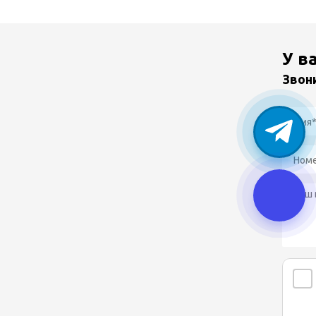
У в
Звон