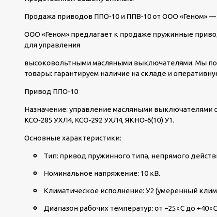
Продажа приводов ППО‑10 и ППВ‑10 от ООО «Геном» —
ООО «Геном» предлагает к продаже пружинные прив
для управления
высоковольтными масляными выключателями. Мы по
товары: гарантируем наличие на складе и оперативную
Привод ППО‑10
Назначение: управление масляными выключателями с
КСО‑285 УХЛ4, КСО‑292 УХЛ4, ЯКНО‑6(10) У1.
Основные характеристики:
Тип: привод пружинного типа, непрямого действ
Номинальное напряжение: 10 кВ.
Климатическое исполнение: У2 (умеренный клим
Диапазон рабочих температур: от −25
∘
C до +40
∘
C