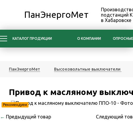
Производство
ПанЭнергоМет
подстанций 
в Хабаровске
КАТАЛОГ ПРОДУКЦИИ
О КОМПАНИИ
ОПРОСНЫЕ
ПанЭнергоМет
Высоковольтные выключатели
Привод к масляному выклю
Рекомендуем
←
Предыдущий товар
Следующий то