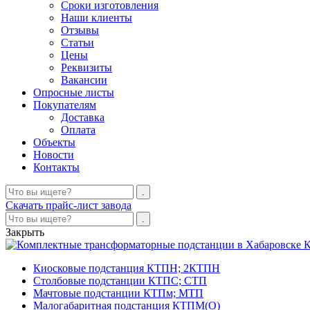
Сроки изготовления
Наши клиенты
Отзывы
Статьи
Цены
Реквизиты
Вакансии
Опросные листы
Покупателям
Доставка
Оплата
Объекты
Новости
Контакты
Скачать прайс-лист завода
Закрыть
К
Киосковые подстанция КТПН; 2КТПН
Столбовые подстанции КТПС; СТП
Мачтовые подстанции КТПм; МТП
Малогабаритная подстанция КТПМ(О)