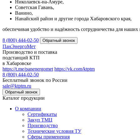
Николаевск-на-Амуре,
Советская Гавань,
Ванино,
Нанайский район и другие города Хабаровского края,
обеспечивая удобство и надёжность сотрудничества для наших 
8 (800) 444-02-50
ПанЭнергоМет
Производство и поставка
подстанций КТП
в Хабаровске
https://t.me/panenergomet
https://vk.com/ktptm
8 (800) 444-02-50
Бесплатный звонок по России
sale@ktptm.ru
Каталог продукции
О компании
Сертификаты
Закуп ТМЦ
Производство
Технические условия ТУ
Сферы применения