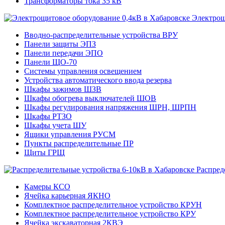
Трансформаторы тока 35 кВ
Электрощ
Вводно-распределительные устройства ВРУ
Панели защиты ЭПЗ
Панели передачи ЭПО
Панели ЩО-70
Системы управления освещением
Устройства автоматического ввода резерва
Шкафы зажимов ШЗВ
Шкафы обогрева выключателей ШОВ
Шкафы регулирования напряжения ШРН, ШРПН
Шкафы РТЗО
Шкафы учета ШУ
Ящики управления РУСМ
Пункты распределительные ПР
Щиты ГРЩ
Распред
Камеры КСО
Ячейка карьерная ЯКНО
Комплектное распределительное устройство КРУН
Комплектное распределительное устройство КРУ
Ячейка экскаваторная 2КВЭ