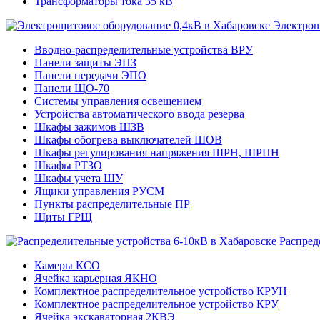
Трансформаторы тока 35 кВ
Электрощ
Вводно-распределительные устройства ВРУ
Панели защиты ЭПЗ
Панели передачи ЭПО
Панели ЩО-70
Системы управления освещением
Устройства автоматического ввода резерва
Шкафы зажимов ШЗВ
Шкафы обогрева выключателей ШОВ
Шкафы регулирования напряжения ШРН, ШРПН
Шкафы РТЗО
Шкафы учета ШУ
Ящики управления РУСМ
Пункты распределительные ПР
Щиты ГРЩ
Распред
Камеры КСО
Ячейка карьерная ЯКНО
Комплектное распределительное устройство КРУН
Комплектное распределительное устройство КРУ
Ячейка экскаваторная 2КВЭ