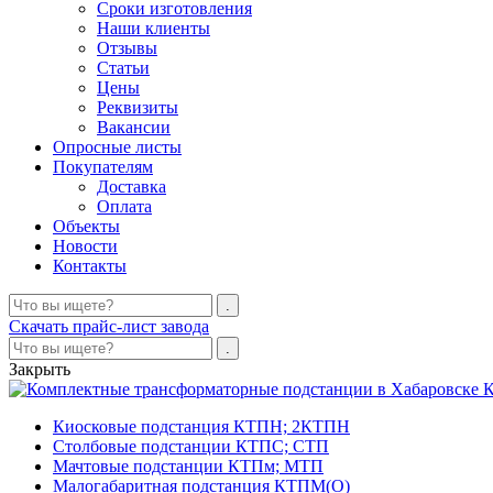
Сроки изготовления
Наши клиенты
Отзывы
Статьи
Цены
Реквизиты
Вакансии
Опросные листы
Покупателям
Доставка
Оплата
Объекты
Новости
Контакты
Скачать прайс-лист завода
Закрыть
К
Киосковые подстанция КТПН; 2КТПН
Столбовые подстанции КТПС; СТП
Мачтовые подстанции КТПм; МТП
Малогабаритная подстанция КТПМ(О)