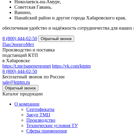
Николаевск-на-Амуре,
Советская Гавань,
Ванино,
Нанайский район и другие города Хабаровского края,
обеспечивая удобство и надёжность сотрудничества для наших 
8 (800) 444-02-50
ПанЭнергоМет
Производство и поставка
подстанций КТП
в Хабаровске
https://t.me/panenergomet
https://vk.com/ktptm
8 (800) 444-02-50
Бесплатный звонок по России
sale@ktptm.ru
Каталог продукции
О компании
Сертификаты
Закуп ТМЦ
Производство
Технические условия ТУ
Сферы применения