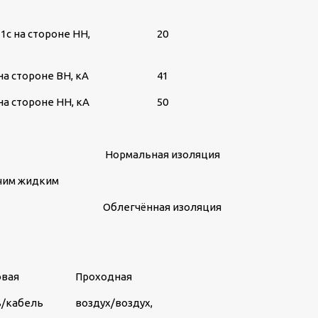
1с на стороне НН,
20
а стороне ВН, кА
41
а стороне НН, кА
50
Нормальная изоляция
ючим жидким
Облегчённая изоляция
овая
Проходная
ь/кабель
воздух/воздух,