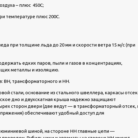
оздуха – плюс 45
0
С;
при температуре плюс 20
0
С.
да при толщине льда до 20 мм и скорости ветра 15 м/с (при
держать едких паров, пыли и газов в концентрациях,
ющих металлы и изоляцию.
: ВН, трансформаторного и НН.
овой стали, основание из стального швеллера, каркасы отсе
еское дно и двухскатная крыша надежно защищают
рех сторон двери (две ведут — в трансформаторный отсек, 
напряжения) обеспечивают удобный доступ для
алюминиевой шиной, на стороне НН главные цепи —
проводом. Рубильники и автоматы на стороне НН имеют