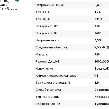
Напряжение НН, кВ
0,4
Ток ВН, А
15,4
Ток НН, А
231,1
Потери х.х., Вт
450
Потери к.з., Вт
2600
Напряжение к.з.
4,5%
Соединение обмоток
У/Ун-0; 
Масса, кг
750
Размер: ДхШхВ
2000х360
Исполнение
Воздух/
Климатическое исполнение
У1
Ток холостого хода, %
1,9
Способ монтажа
Стацион
Тип подстанции
Киосков
Вид подстанции
Тупиков