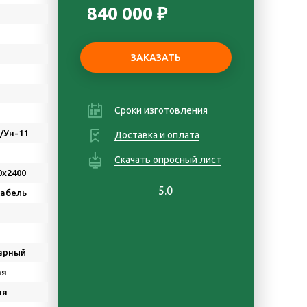
840 000 ₽
Сроки изготовления
Д/Ун-11
Доставка и оплата
Скачать опросный лист
0х2400
5.0
Кабель
арный
ая
ая