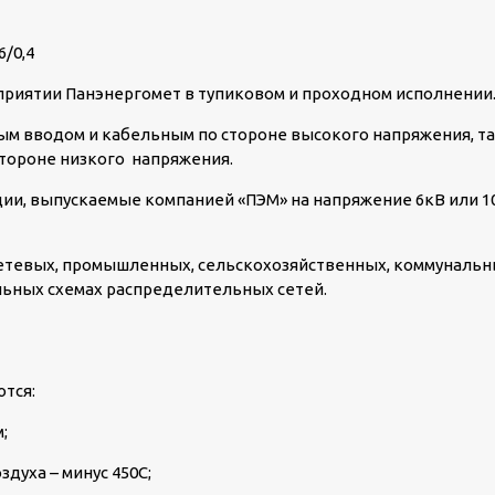
/0,4
риятии Панэнергомет в тупиковом и проходном исполнении
ым вводом и кабельным по стороне высокого напряжения, т
тороне низкого напряжения.
КТПН-Т-К/К 630/10/0
и, выпускаемые компанией «ПЭМ» на напряжение 6кВ или 1
пос. Шиловка
етевых, промышленных, сельскохозяйственных, коммуналь
льных схемах распределительных сетей.
тся:
;
духа – минус 45
0
С;