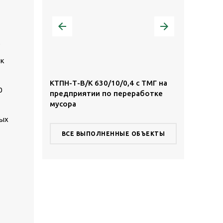
.
ак
,4 с ТМГ в
КТПН-Т-В/К 630/10/0,4 с ТМГ на
КТПН-Т-К/К 
0
предприятии по переработке
территории
мусора
комплекса
ных
ВСЕ ВЫПОЛНЕННЫЕ ОБЪЕКТЫ