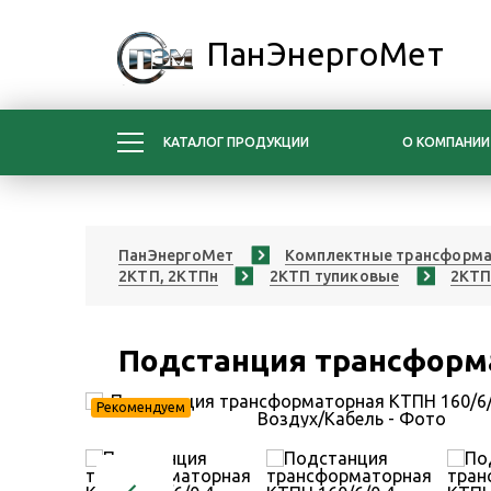
ПанЭнергоМет
КАТАЛОГ ПРОДУКЦИИ
О КОМПАНИИ
ПанЭнергоМет
Комплектные трансформа
2КТП, 2КТПн
2КТП тупиковые
2КТП
Подстанция трансформа
Рекомендуем