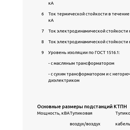
кА
6
Ток термической стойкости в течение 
кА
7
Ток электродинамической стойкости н
8
Ток электродинамической стойкости н
9
Уровень изоляции по ГОСТ 1516.1:
- с масляным трансформатором
- с сухим трансформатором и с негор
диэлектриком
Основные размеры подстанций КТПН
Мощность, кВА
Тупиковая
Тупик
воздух/воздух
кабел