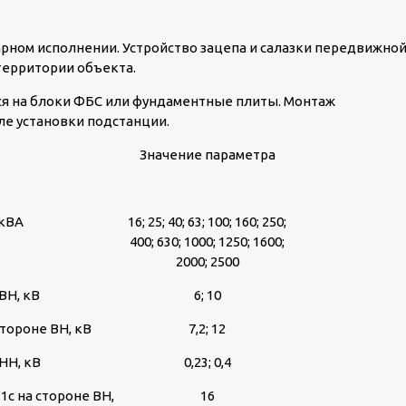
рном исполнении. Устройство зацепа и салазки передвижно
территории объекта.
я на блоки ФБС или фундаментные плиты. Монтаж
е установки подстанции.
Значение параметра
 кВА
16; 25; 40; 63; 100; 160; 250;
400; 630; 1000; 1250; 1600;
2000; 2500
ВН, кВ
6; 10
тороне ВН, кВ
7,2; 12
НН, кВ
0,23; 0,4
1с на стороне ВН,
16