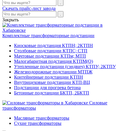
Скачать прайс-лист завода
Закрыть
Комплектные трансформаторные подстанции
Киосковые подстанция КТПН; 2КТПН
Столбовые подстанции КТПС; СТП
Мачтовые подстанции КТПм; МТП
Малогабаритная подстанция КТПМ(О)
Утепленные подстанции (сэндвич) КТПУ; 2КТПУ
Железнодорожные подстанции МТПЖ
Контейнерные подстанции КТПН
Внутрицеховые подстанции КТП-ВЦ
Подстанции для прогрева бетона
Бетонные подстанции БКТП, 2БКТП
Силовые
трансформаторы
Масляные трансформаторы
Сухие трансформаторы