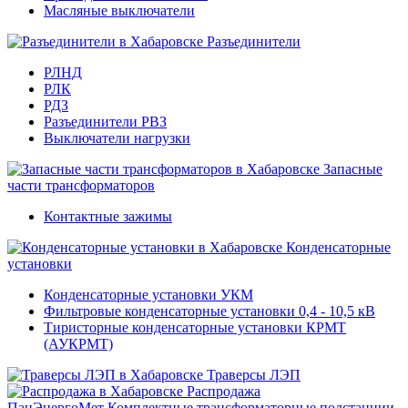
Масляные выключатели
Разъединители
РЛНД
РЛК
РДЗ
Разъединители РВЗ
Выключатели нагрузки
Запасные
части трансформаторов
Контактные зажимы
Конденсаторные
установки
Конденсаторные установки УКМ
Фильтровые конденсаторные установки 0,4 - 10,5 кВ
Тиристорные конденсаторные установки КРМТ
(АУКРМТ)
Траверсы ЛЭП
Распродажа
ПанЭнергоМет
Комплектные трансформаторные подстанции