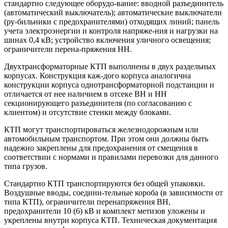
стандартно следующее оборудо-вание: вводной разъединитель
(автоматический выключатель); автоматические выключатели
(ру-бильники с предохранителями) отходящих линий; панель
учета электроэнергии и контроля напряже-ния и нагрузки на
шинах 0,4 кВ; устройство включения уличного освещения;
ограничители перена-пряжения НН.
Двухтрансформаторные КТП выполнены в двух раздельных
корпусах. Конструкция каж-дого корпуса аналогична
конструкции корпуса однотрансформаторной подстанции и
отличается от нее наличием в отсеке ВН и НН
секционирующего разъединителя (по согласованию с
клиентом) и отсутствие стенки между блоками.
КТП могут транспортироваться железнодорожным или
автомобильным транспортом. При этом они должны быть
надежно закреплены для предохранения от смещения в
соответствии с нормами и правилами перевозки для данного
типа грузов.
Стандартно КТП транспортируются без общей упаковки.
Воздушные вводы, соедини-тельные короба (в зависимости от
типа КТП), ограничители перенапряжения ВН,
предохранители 10 (6) кВ и комплект метизов уложены и
укреплены внутри корпуса КТП. Техническая документация