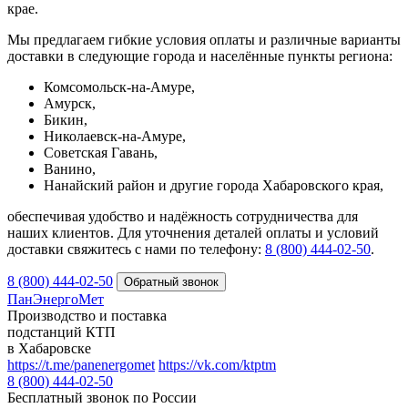
крае.
Мы предлагаем гибкие условия оплаты и различные варианты
доставки в следующие города и населённые пункты региона:
Комсомольск-на-Амуре,
Амурск,
Бикин,
Николаевск-на-Амуре,
Советская Гавань,
Ванино,
Нанайский район и другие города Хабаровского края,
обеспечивая удобство и надёжность сотрудничества для
наших клиентов. Для уточнения деталей оплаты и условий
доставки свяжитесь с нами по телефону:
8 (800) 444‑02‑50
.
8 (800) 444-02-50
ПанЭнергоМет
Производство и поставка
подстанций КТП
в Хабаровске
https://t.me/panenergomet
https://vk.com/ktptm
8 (800) 444-02-50
Бесплатный звонок по России