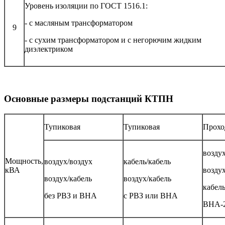
Уровень изоляции по ГОСТ 1516.1:
- с масляным трансформатором
9
- с сухим трансформатором и с негорючим жидким
диэлектриком
Основные размеры подстанций КТПН
Тупиковая
Тупиковая
Прохо
воздух
Мощность,
воздух/воздух
кабель/кабель
кВА
воздух
воздух/кабель
воздух/кабель
кабель
без РВЗ и ВНА
с РВЗ или ВНА
ВНА-2