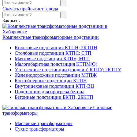
Скачать прайс-лист завода
Закрыть
Комплектные трансформаторные подстанции
Киосковые подстанция КТПН; 2КТПН
Столбовые подстанции КТПС; СТП
Мачтовые подстанции КТПм; МТП
Малогабаритная подстанция КТПМ(О)
Утепленные подстанции (сэндвич) КТПУ; 2КТПУ
Железнодорожные подстанции МТПЖ
Контейнерные подстанции КТПН
Внутрицеховые подстанции КТП-ВЦ
Подстанции для прогрева бетона
Бетонные подстанции БКТП, 2БКТП
Силовые
трансформаторы
Масляные трансформаторы
Сухие трансформаторы