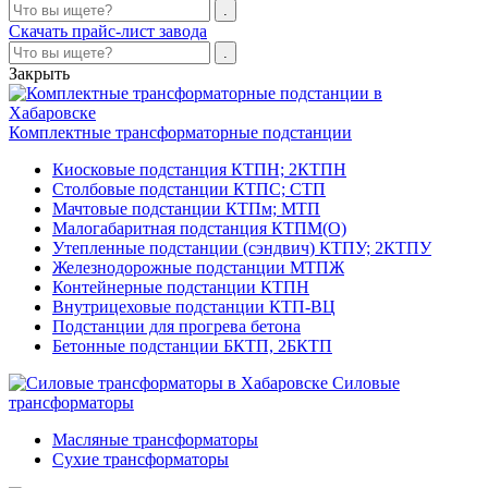
Скачать прайс-лист завода
Закрыть
Комплектные трансформаторные подстанции
Киосковые подстанция КТПН; 2КТПН
Столбовые подстанции КТПС; СТП
Мачтовые подстанции КТПм; МТП
Малогабаритная подстанция КТПМ(О)
Утепленные подстанции (сэндвич) КТПУ; 2КТПУ
Железнодорожные подстанции МТПЖ
Контейнерные подстанции КТПН
Внутрицеховые подстанции КТП-ВЦ
Подстанции для прогрева бетона
Бетонные подстанции БКТП, 2БКТП
Силовые
трансформаторы
Масляные трансформаторы
Сухие трансформаторы