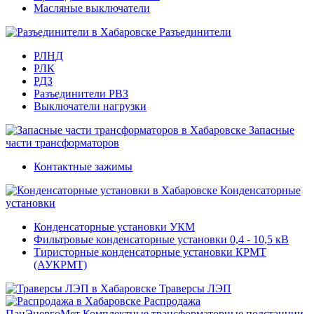
Масляные выключатели
Разъединители
РЛНД
РЛК
РДЗ
Разъединители РВЗ
Выключатели нагрузки
Запасные
части трансформаторов
Контактные зажимы
Конденсаторные
установки
Конденсаторные установки УКМ
Фильтровые конденсаторные установки 0,4 - 10,5 кВ
Тиристорные конденсаторные установки КРМТ
(АУКРМТ)
Траверсы ЛЭП
Распродажа
ПанЭнергоМет
Комплектные трансформаторные подстанции