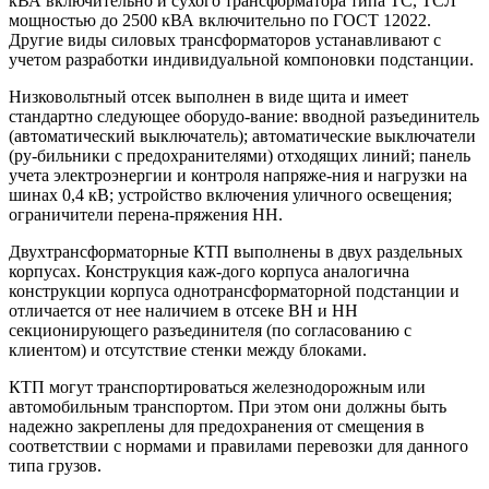
кВА включительно и сухого трансформатора типа ТС, ТСЛ
мощностью до 2500 кВА включительно по ГОСТ 12022.
Другие виды силовых трансформаторов устанавливают с
учетом разработки индивидуальной компоновки подстанции.
Низковольтный отсек выполнен в виде щита и имеет
стандартно следующее оборудо-вание: вводной разъединитель
(автоматический выключатель); автоматические выключатели
(ру-бильники с предохранителями) отходящих линий; панель
учета электроэнергии и контроля напряже-ния и нагрузки на
шинах 0,4 кВ; устройство включения уличного освещения;
ограничители перена-пряжения НН.
Двухтрансформаторные КТП выполнены в двух раздельных
корпусах. Конструкция каж-дого корпуса аналогична
конструкции корпуса однотрансформаторной подстанции и
отличается от нее наличием в отсеке ВН и НН
секционирующего разъединителя (по согласованию с
клиентом) и отсутствие стенки между блоками.
КТП могут транспортироваться железнодорожным или
автомобильным транспортом. При этом они должны быть
надежно закреплены для предохранения от смещения в
соответствии с нормами и правилами перевозки для данного
типа грузов.