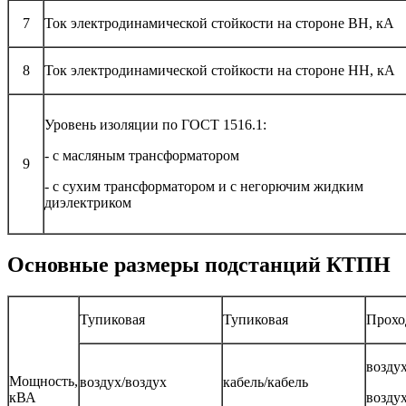
7
Ток электродинамической стойкости на стороне ВН, кА
8
Ток электродинамической стойкости на стороне НН, кА
Уровень изоляции по ГОСТ 1516.1:
- с масляным трансформатором
9
- с сухим трансформатором и с негорючим жидким
диэлектриком
Основные размеры подстанций КТПН
Тупиковая
Тупиковая
Прохо
воздух
Мощность,
воздух/воздух
кабель/кабель
кВА
воздух