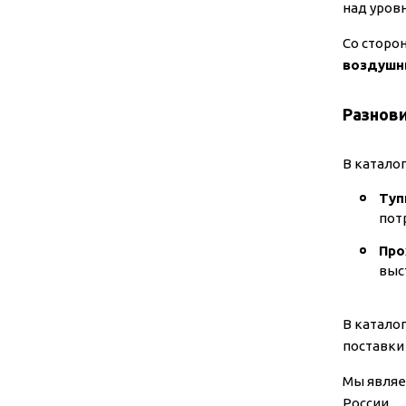
над уров
Со сторо
воздуш
Разнов
В катало
Туп
пот
Про
выс
В катало
поставки
Мы являе
России.