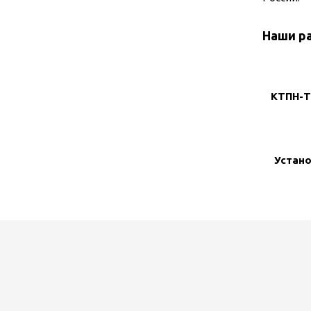
Наши р
КТПН-Т
Устано