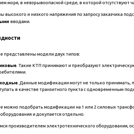
нем моря, в невзрывоопасной среде, в которой отсутствуют 
ны высокого и низкого напряжения по запросу заказчика по
ными
вводами.
идности
ге представлены модели двух типов:
иковые
. Такие КТП принимают и преобразуют электрическ
ребителями.
ходные
. Данные модификации могут не только принимать, 
тупать в качестве транзитного пункта с одновременным под
ге можно подобрать модификации на 1 или 2 силовых трансф
 оборудования и докупается отдельно.
мся производителем электротехнического оборудования, осу