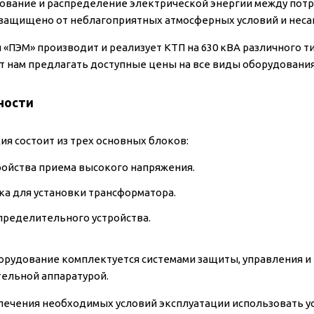
ование и распределение электрической энергии между по
защищено от неблагоприятных атмосферных условий и неса
 «ПЭМ» производит и реализует КТП на 630 кВА различного т
т нам предлагать доступные цены на все виды оборудования
ности
ия состоит из трех основных блоков:
ройства приема высокого напряжения.
ка для установки трансформатора.
пределительного устройства.
орудование комплектуется системами защиты, управления и 
ельной аппаратурой.
печения необходимых условий эксплуатации использовать ус