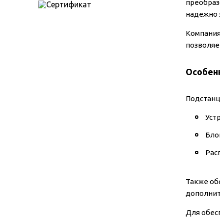
преобраз
надежно 
Компания
позволяе
Особен
Подстанц
Уст
Бло
Рас
Также об
дополнит
Для обес