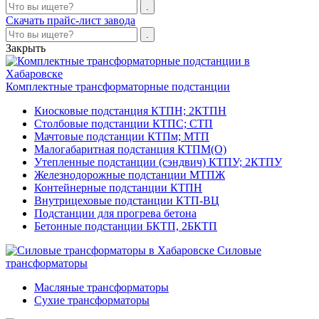
Скачать прайс-лист завода
Закрыть
Комплектные трансформаторные подстанции
Киосковые подстанция КТПН; 2КТПН
Столбовые подстанции КТПС; СТП
Мачтовые подстанции КТПм; МТП
Малогабаритная подстанция КТПМ(О)
Утепленные подстанции (сэндвич) КТПУ; 2КТПУ
Железнодорожные подстанции МТПЖ
Контейнерные подстанции КТПН
Внутрицеховые подстанции КТП-ВЦ
Подстанции для прогрева бетона
Бетонные подстанции БКТП, 2БКТП
Силовые
трансформаторы
Масляные трансформаторы
Сухие трансформаторы