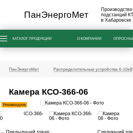
Производство 
ПанЭнергоМет
подстанций К
в Хабаровске
КАТАЛОГ ПРОДУКЦИИ
О КОМПАНИИ
ОПРОСНЫ
ПанЭнергоМет
Распределительные устройства 6-10кВ
Камера КСО-366-06
Рекомендуем
←
Предыдущий товар
Следующий то