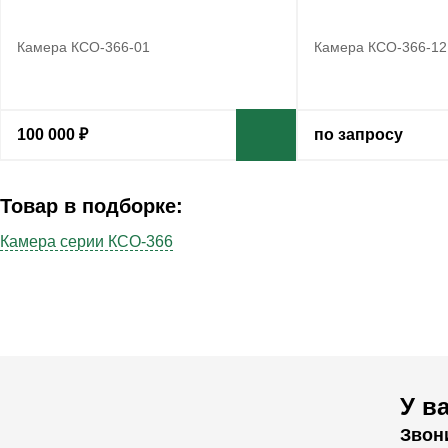
Камера КСО-366-01
Камера КСО-366-12
100 000 ₽
по запросу
Товар в подборке:
Камера серии КСО-366
У в
Звон