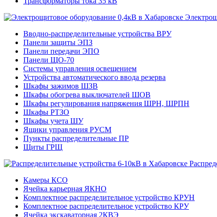
Трансформаторы тока 35 кВ
Электрощ
Вводно-распределительные устройства ВРУ
Панели защиты ЭПЗ
Панели передачи ЭПО
Панели ЩО-70
Системы управления освещением
Устройства автоматического ввода резерва
Шкафы зажимов ШЗВ
Шкафы обогрева выключателей ШОВ
Шкафы регулирования напряжения ШРН, ШРПН
Шкафы РТЗО
Шкафы учета ШУ
Ящики управления РУСМ
Пункты распределительные ПР
Щиты ГРЩ
Распред
Камеры КСО
Ячейка карьерная ЯКНО
Комплектное распределительное устройство КРУН
Комплектное распределительное устройство КРУ
Ячейка экскаваторная 2КВЭ