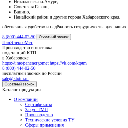
Николаевск-на-Амуре,
Советская Гавань,
Ванино,
Нанайский район и другие города Хабаровского края,
обеспечивая удобство и надёжность сотрудничества для наших 
8 (800) 444-02-50
ПанЭнергоМет
Производство и поставка
подстанций КТП
в Хабаровске
https://t.me/panenergomet
https://vk.com/ktptm
8 (800) 444-02-50
Бесплатный звонок по России
sale@ktptm.ru
Каталог продукции
О компании
Сертификаты
Закуп ТМЦ
Производство
Технические условия ТУ
Сферы применения