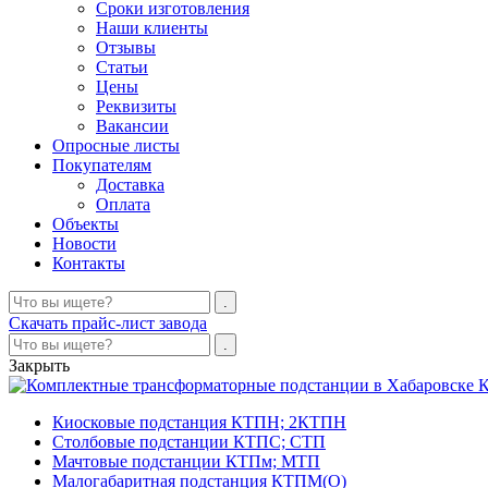
Сроки изготовления
Наши клиенты
Отзывы
Статьи
Цены
Реквизиты
Вакансии
Опросные листы
Покупателям
Доставка
Оплата
Объекты
Новости
Контакты
Скачать прайс-лист завода
Закрыть
К
Киосковые подстанция КТПН; 2КТПН
Столбовые подстанции КТПС; СТП
Мачтовые подстанции КТПм; МТП
Малогабаритная подстанция КТПМ(О)