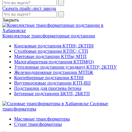
Скачать прайс-лист завода
Закрыть
Комплектные трансформаторные подстанции
Киосковые подстанция КТПН; 2КТПН
Столбовые подстанции КТПС; СТП
Мачтовые подстанции КТПм; МТП
Малогабаритная подстанция КТПМ(О)
Утепленные подстанции (сэндвич) КТПУ; 2КТПУ
Железнодорожные подстанции МТПЖ
Контейнерные подстанции КТПН
Внутрицеховые подстанции КТП-ВЦ
Подстанции для прогрева бетона
Бетонные подстанции БКТП, 2БКТП
Силовые
трансформаторы
Масляные трансформаторы
Сухие трансформаторы