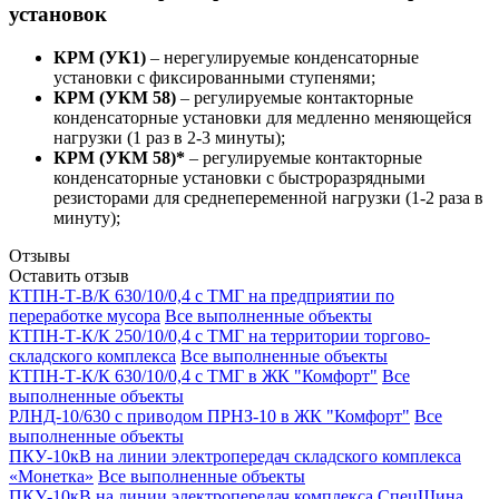
установок
КРМ (УК1)
– нерегулируемые конденсаторные
установки с фиксированными ступенями;
КРМ (УКМ 58)
– регулируемые контакторные
конденсаторные установки для медленно меняющейся
нагрузки (1 раз в 2-3 минуты);
КРМ (УКМ 58)*
– регулируемые контакторные
конденсаторные установки с быстроразрядными
резисторами для среднепеременной нагрузки (1-2 раза в
минуту);
Отзывы
Оставить отзыв
КТПН-Т-В/К 630/10/0,4 с ТМГ на предприятии по
переработке мусора
Все выполненные объекты
КТПН-Т-К/К 250/10/0,4 с ТМГ на территории торгово-
складского комплекса
Все выполненные объекты
КТПН-Т-К/К 630/10/0,4 с ТМГ в ЖК "Комфорт"
Все
выполненные объекты
РЛНД-10/630 с приводом ПРНЗ-10 в ЖК "Комфорт"
Все
выполненные объекты
ПКУ-10кВ на линии электропередач складского комплекса
«Монетка»
Все выполненные объекты
ПКУ-10кВ на линии электропередач комплекса СпецШина