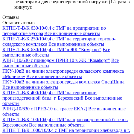
резисторами для среднепеременной нагрузки (1-2 раза в
минуту);
Отзывы
Оставить отзыв
КТПН-Т-В/К 630/10/0,4 с ТМГ на предприятии по
переработке мусора
Все выполненные объекты
КТПН-Т-К/К 250/10/0,4 с ТМГ на территории торгово-
складского комплекса
Все выполненные объекты
КТПН-Т-К/К 630/10/0,4 с ТМГ в ЖК "Комфорт"
Все
выполненные объекты
РЛНД-10/630 с приводом ПРНЗ-10 в ЖК "Комфорт"
Все
выполненные объекты
ПКУ-10кВ на линии электропередач складского комплекса
«Монетка»
Все выполненные объекты
ПКУ-10кВ на линии электропередач комплекса СпецШина
Все выполненные объекты
КТПН-Т-В/К 400/10/0,4 с ТМГ на территории
производственной базы, г. Березовский
Все выполненные
объекты
РЛНД-10/630 с ПРНЗ-10 на трассе ЕКАД
Все выполненные
объекты
КТПН-Т-В/К 100/10/0,4 с ТМГ на производственной базе в г.
Березовском
Все выполненные объекты
КТПН-Т-В/К 1000/10/0,4 с ТМГ на территории хлебзавода в г.