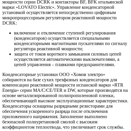
мощности серии DCRK и контакторы BF, BFK итальянской
марки «LOVATO Electric». Управление конденсаторной
установкой осуществляется непосредственно цифровым
микропроцессорным регулятором реактивной мощности
DCRK:
включение и отключение ступеней регулирования
(конденсаторов) осуществляется специальными
конденсаторными магнитными пускателями по сигналу
регулятора реактивной мощности;
защита от токов короткого замыкания силовых цепей
осуществляется автоматическими выключателями, а
цепей управления – плавкими предохранителями.
Конденсаторные установки ООО «Хомов электро»
собираются на базе сухих трехфазных конденсаторов для
компенсации реактивной мощности испанской марки «RTR
Energia» серии MA/C/CE/TER и DW, которые производятся на
основе металлизированной полипропиленовой пленки,
обеспечивающей высокие эксплуатационные характеристики.
Конденсаторы оснащены разрядными резисторами для
обеспечения ускоренного разряда после отключения
приложенного напряжения. Заполнение выполнено
безопасной полиуретановой смолой с высоким
коэффициентом теплоотвода, что увеличивает срок службы.