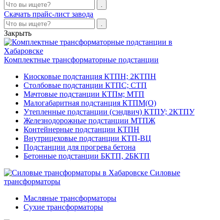
Скачать прайс-лист завода
Закрыть
Комплектные трансформаторные подстанции
Киосковые подстанция КТПН; 2КТПН
Столбовые подстанции КТПС; СТП
Мачтовые подстанции КТПм; МТП
Малогабаритная подстанция КТПМ(О)
Утепленные подстанции (сэндвич) КТПУ; 2КТПУ
Железнодорожные подстанции МТПЖ
Контейнерные подстанции КТПН
Внутрицеховые подстанции КТП-ВЦ
Подстанции для прогрева бетона
Бетонные подстанции БКТП, 2БКТП
Силовые
трансформаторы
Масляные трансформаторы
Сухие трансформаторы