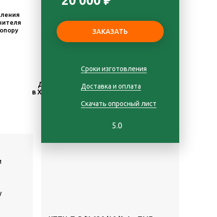
20 000 ₽
пления
нителя
 опору
Сроки изготовления
Доставка
Гарантия
Доставка и оплата
в Хабаровске
1 год
Скачать опросный лист
5.0
и
у