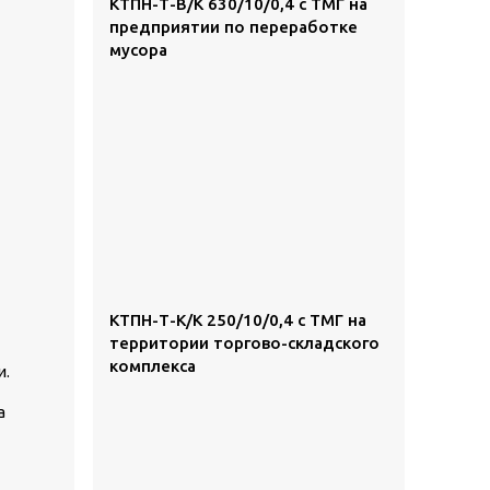
КТПН-Т-В/К 630/10/0,4 с ТМГ на
предприятии по переработке
мусора
КТПН-Т-К/К 250/10/0,4 с ТМГ на
территории торгово-складского
комплекса
и.
а