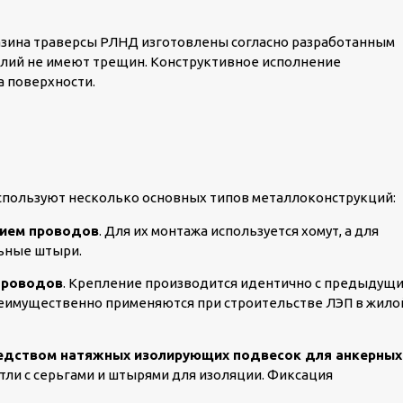
азина траверсы РЛНД изготовлены согласно разработанным
елий не имеют трещин. Конструктивное исполнение
а поверхности.
пользуют несколько основных типов металлоконструкций:
нием проводов
. Для их монтажа используется хомут, а для
ьные штыри.
проводов
. Крепление производится идентично с предыдущ
реимущественно применяются при строительстве ЛЭП в жило
редством натяжных изолирующих подвесок для анкерных
етли с серьгами и штырями для изоляции. Фиксация