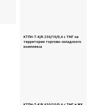
КТПН-Т-К/К 250/10/0,4 с ТМГ на
территории торгово-складского
комплекса
КТПН-Т-К/К 630/10/0,4 с ТМГ в ЖК