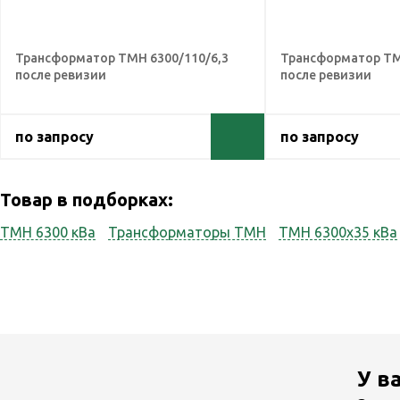
Трансформатор ТМН 6300/110/6,3
Трансформатор ТМ
после ревизии
после ревизии
по запросу
по запросу
Товар в подборках:
ТМН 6300 кВа
Трансформаторы ТМН
ТМН 6300x35 кВа
У в