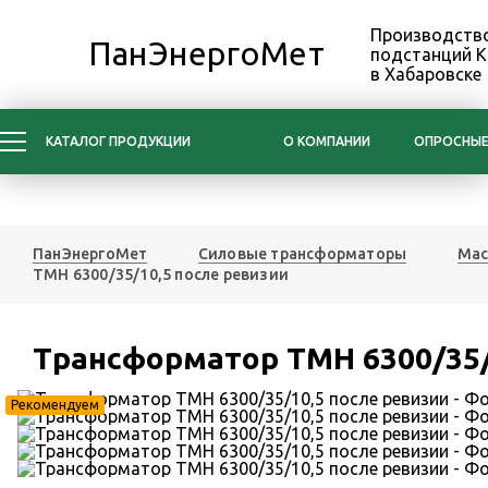
Производство
ПанЭнергоМет
подстанций 
в Хабаровске
КАТАЛОГ ПРОДУКЦИИ
О КОМПАНИИ
ОПРОСНЫЕ
ПанЭнергоМет
Силовые трансформаторы
Мас
ТМН 6300/35/10,5 после ревизии
Трансформатор ТМН 6300/35/
Рекомендуем