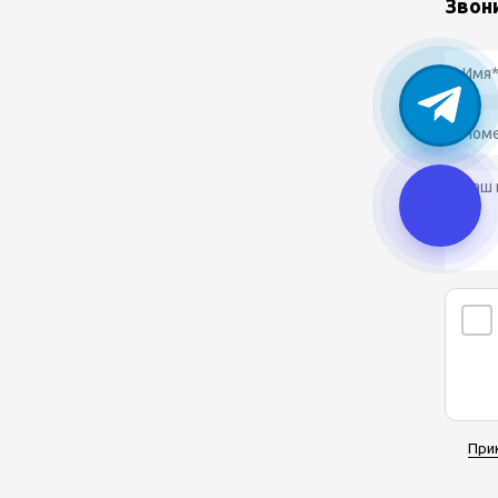
Звон
При