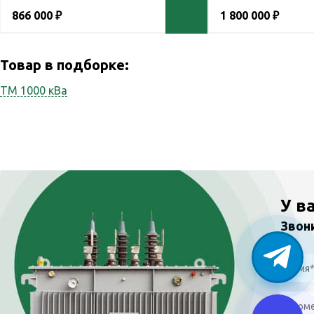
866 000 ₽
1 800 000 ₽
Товар в подборке:
ТМ 1000 кВа
У в
Звон