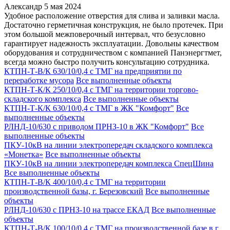
Александр
5 мая 2024
Удобное расположение отверстия для слива и заливки масла.
Достаточно герметичная конструкция, не было протечек. При
этом большой межповерочный интервал, что безусловно
гарантирует надежность эксплуатации. Довольны качеством
оборудования и сотрудничеством с компанией Панэнергтмет,
всегда можно быстро получить консультацию сотрудника.
КТПН-Т-В/К 630/10/0,4 с ТМГ на предприятии по
переработке мусора
Все выполненные объекты
КТПН-Т-К/К 250/10/0,4 с ТМГ на территории торгово-
складского комплекса
Все выполненные объекты
КТПН-Т-К/К 630/10/0,4 с ТМГ в ЖК "Комфорт"
Все
выполненные объекты
РЛНД-10/630 с приводом ПРНЗ-10 в ЖК "Комфорт"
Все
выполненные объекты
ПКУ-10кВ на линии электропередач складского комплекса
«Монетка»
Все выполненные объекты
ПКУ-10кВ на линии электропередач комплекса СпецШина
Все выполненные объекты
КТПН-Т-В/К 400/10/0,4 с ТМГ на территории
производственной базы, г. Березовский
Все выполненные
объекты
РЛНД-10/630 с ПРНЗ-10 на трассе ЕКАД
Все выполненные
объекты
КТПН-Т-В/К 100/10/0,4 с ТМГ на производственной базе в г.