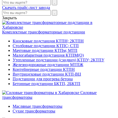
Скачать прайс-лист завода
Закрыть
Комплектные трансформаторные подстанции
Киосковые подстанция КТПН; 2КТПН
Столбовые подстанции КТПС; СТП
Мачтовые подстанции КТПм; МТП
Малогабаритная подстанция КТПМ(О)
Утепленные подстанции (сэндвич) КТПУ; 2КТПУ
Железнодорожные подстанции МТПЖ
Контейнерные подстанции КТПН
Внутрицеховые подстанции КТП-ВЦ
Подстанции для прогрева бетона
Бетонные подстанции БКТП, 2БКТП
Силовые
трансформаторы
Масляные трансформаторы
Сухие трансформаторы