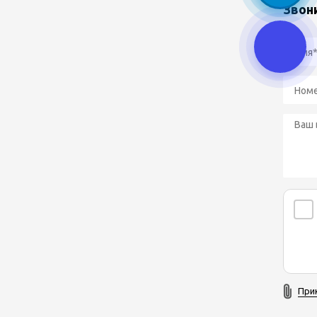
Звон
При