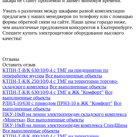
шкафа не станет проблемой и займет минимум времени.
Узнать о различиях между шкафами разной комплектации
предлагаем у наших менеджеров по телефону или с помощью
формы обратной связи на сайте. Наши цены гораздо ниже,
чем аналогичные предложения конкурентов в Екатеринбурге.
Спешите купить электрощитовое оборудование высокого
качества!
Отзывы
Оставить отзыв
КТПН-Т-В/К 630/10/0,4 с ТМГ на предприятии по
переработке мусора
Все выполненные объекты
КТПН-Т-К/К 250/10/0,4 с ТМГ на территории торгово-
складского комплекса
Все выполненные объекты
КТПН-Т-К/К 630/10/0,4 с ТМГ в ЖК "Комфорт"
Все
выполненные объекты
РЛНД-10/630 с приводом ПРНЗ-10 в ЖК "Комфорт"
Все
выполненные объекты
ПКУ-10кВ на линии электропередач складского комплекса
«Монетка»
Все выполненные объекты
ПКУ-10кВ на линии электропередач комплекса СпецШина
Все выполненные объекты
КТПН-Т-В/К 400/10/0,4 с ТМГ на территории