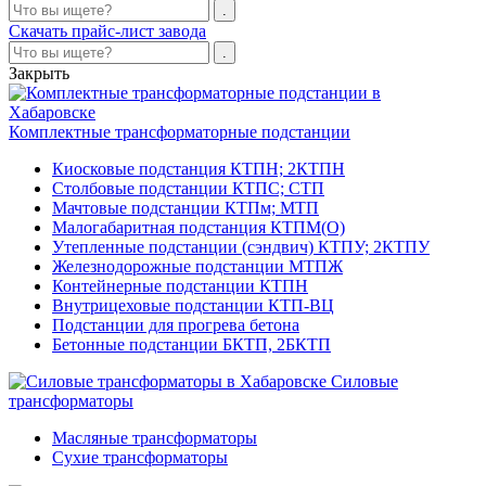
Скачать прайс-лист завода
Закрыть
Комплектные трансформаторные подстанции
Киосковые подстанция КТПН; 2КТПН
Столбовые подстанции КТПС; СТП
Мачтовые подстанции КТПм; МТП
Малогабаритная подстанция КТПМ(О)
Утепленные подстанции (сэндвич) КТПУ; 2КТПУ
Железнодорожные подстанции МТПЖ
Контейнерные подстанции КТПН
Внутрицеховые подстанции КТП-ВЦ
Подстанции для прогрева бетона
Бетонные подстанции БКТП, 2БКТП
Силовые
трансформаторы
Масляные трансформаторы
Сухие трансформаторы