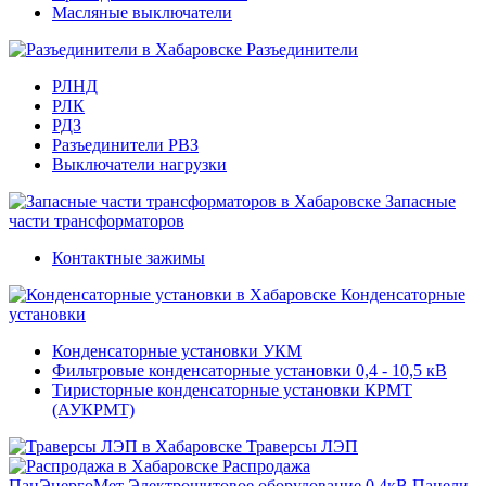
Масляные выключатели
Разъединители
РЛНД
РЛК
РДЗ
Разъединители РВЗ
Выключатели нагрузки
Запасные
части трансформаторов
Контактные зажимы
Конденсаторные
установки
Конденсаторные установки УКМ
Фильтровые конденсаторные установки 0,4 - 10,5 кВ
Тиристорные конденсаторные установки КРМТ
(АУКРМТ)
Траверсы ЛЭП
Распродажа
ПанЭнергоМет
Электрощитовое оборудование 0,4кВ
Панели