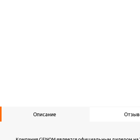
Описание
Отзы
Компания GENOM является официальным дилером на У