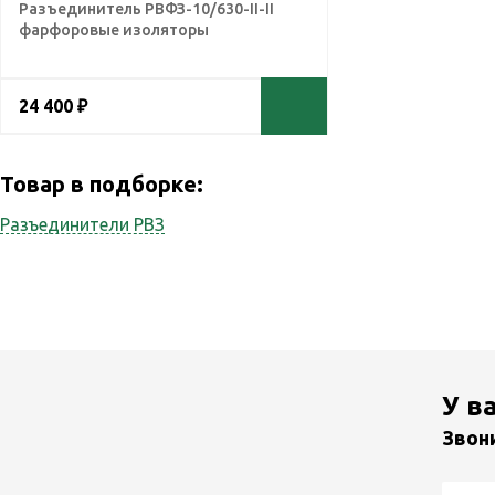
Разъединитель РВФЗ-10/630-II-II
фарфоровые изоляторы
24 400 ₽
Товар в подборке:
Разъединители РВЗ
У в
Звон