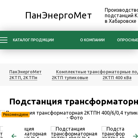
Производство
ПанЭнергоМет
подстанций 
в Хабаровске
КАТАЛОГ ПРОДУКЦИИ
О КОМПАНИИ
ОПРОСНЫЕ
ПанЭнергоМет
Комплектные трансформаторные по
2КТП, 2КТПн
2КТП тупиковые
2КТП 400 кВа
Подстанция трансформаторна
Рекомендуем