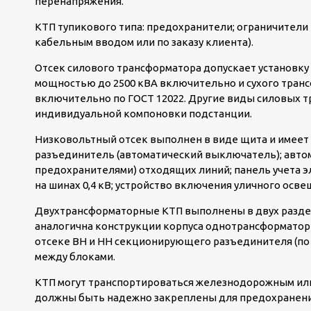
перенапряжения.
КТП тупикового типа: предохранители; ограничители
кабельным вводом или по заказу клиента).
Отсек силового трансформатора допускает установку
мощностью до 2500 кВА включительно и сухого транс
включительно по ГОСТ 12022. Другие виды силовых т
индивидуальной компоновки подстанции.
Низковольтный отсек выполнен в виде щита и имеет
разъединитель (автоматический выключатель); авто
предохранителями) отходящих линий; панель учета э
на шинах 0,4 кВ; устройство включения уличного осв
Двухтрансформаторные КТП выполнены в двух раздел
аналогична конструкции корпуса однотрансформаторн
отсеке ВН и НН секционирующего разъединителя (по 
между блоками.
КТП могут транспортироваться железнодорожным или
должны быть надежно закреплены для предохранения