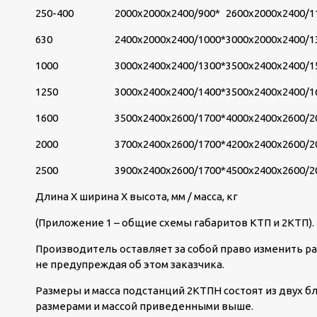
250-400
2000х2000х2400/900*
2600х2000х2400/1
630
2400х2000х2400/1000*
3000х2000х2400/1
1000
3000х2400х2400/1300*
3500х2400х2400/1
1250
3000х2400х2400/1400*
3500х2400х2400/1
1600
3500х2400х2600/1700*
4000х2400х2600/2
2000
3700х2400х2600/1700*
4200х2400х2600/2
2500
3900х2400х2600/1700*
4500х2400х2600/2
Длина Х ширина Х высота, мм / масса, кг
(Приложение 1 – общие схемы габаритов КТП и 2КТП).
Производитель оставляет за собой право изменить ра
не предупреждая об этом заказчика.
Размеры и масса подстанций 2КТПН состоят из двух бл
размерами и массой приведенными выше.