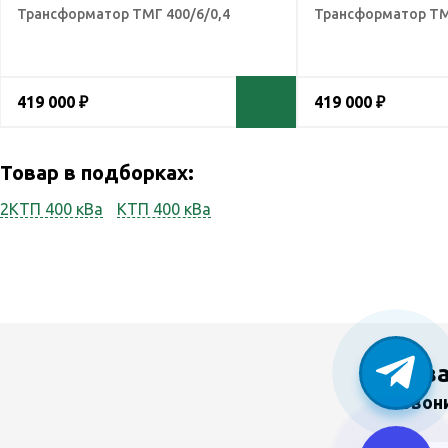
Трансформатор ТМГ 400/6/0,4
Трансформатор ТМ
419 000 ₽
419 000 ₽
Товар в подборках:
2КТП 400 кВа
КТП 400 кВа
У в
Звон