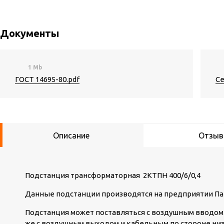
Документы
1 Mb
ГОСТ 14695-80.pdf
Се
Описание
Отзы
Подстанция трансформаторная 2КТПН 400/6/0,4
Данные подстанции производятся на предприятии Па
Подстанция может поставляться с воздушным вводом 
же с воздушным выходом и кабельным по стороне ни