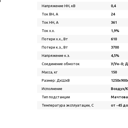
Напряжение НН, кВ
0,4
Ток ВН, А
24
Ток НН, А
361
Ток х.х.
1,9%
Потери х.х., Вт
610
Потери к.з., Вт
3700
Напряжение к.з.
4,5%
Соединение обмоток
У/Ун-0; 
Масса, кг
150
Размер: ДхШхВ
1250х900
Исполнение
Воздух/
Тип подстанции
Мачтова
Температура эксплуатации, С
от -45 до