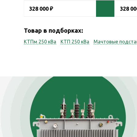
328 000 ₽
328 00
Товар в подборках:
КТПм 250 кВа
КТП 250 кВа
Мачтовые подста