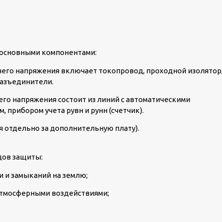
 основными компонентами:
его напряжения включает токопровод, проходной изолятор
азъединители.
го напряжения состоит из линий с автоматическими
 прибором учета рувн и рунн (счетчик).
я отдельно за дополнительную плату).
дов защиты:
и и замыканий на землю;
атмосферными воздействиями;