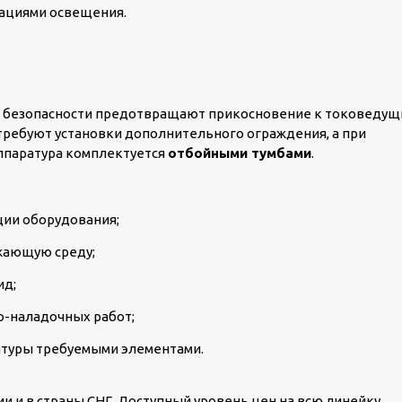
кациями освещения.
м безопасности предотвращают прикосновение к токоведу
требуют установки дополнительного ограждения, а при
аппаратура комплектуется
отбойными тумбами
.
ии оборудования;
жающую среду;
ид;
о-наладочных работ;
туры требуемыми элементами.
ии и в страны СНГ. Доступный уровень цен на всю линейку