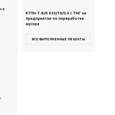
и в
,4 с ТМГ в
КТПН-Т-В/К 630/10/0,4 с ТМГ на
КТПН-Т-К/К 
предприятии по переработке
территории
мусора
комплекса
ВСЕ ВЫПОЛНЕННЫЕ ОБЪЕКТЫ
ы