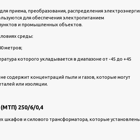
 для приема, преобразования, распределения электроэнерги
КТПН-Т-К/К 630/10/0
пользуются для обеспечения электропитанием
пос. Шиловка
пунктов и промышленных объектов.
словиях среды:
00 метров;
ратура которого укладывается в диапазоне от -45 до +45
 не содержит концентраций пыли и газов, которые могут
еталей или изоляции.
МТП) 250/6/0,4
вух шкафов и силового трансформатора, которые установлен