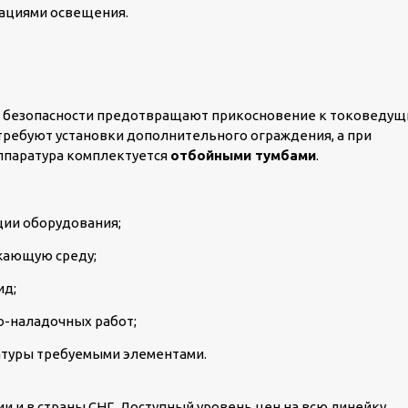
кациями освещения.
м безопасности предотвращают прикосновение к токоведу
требуют установки дополнительного ограждения, а при
аппаратура комплектуется
отбойными тумбами
.
ии оборудования;
жающую среду;
ид;
о-наладочных работ;
туры требуемыми элементами.
ии и в страны СНГ. Доступный уровень цен на всю линейку