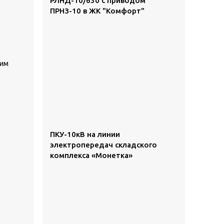
РЛНД-10/630 с приводом
ПРНЗ-10 в ЖК "Комфорт"
щим
ПКУ-10кВ на линии
электропередач складского
комплекса «Монетка»