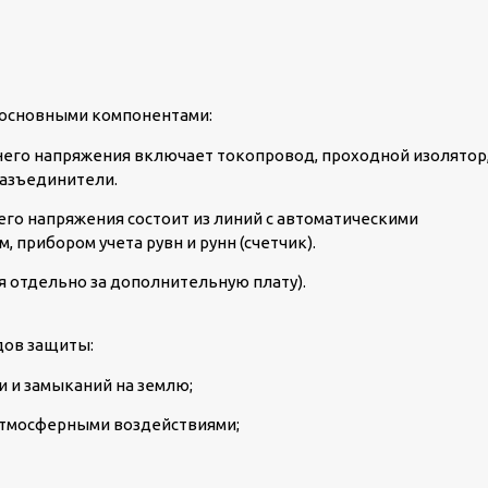
 основными компонентами:
его напряжения включает токопровод, проходной изолятор
азъединители.
го напряжения состоит из линий с автоматическими
 прибором учета рувн и рунн (счетчик).
я отдельно за дополнительную плату).
дов защиты:
и и замыканий на землю;
атмосферными воздействиями;