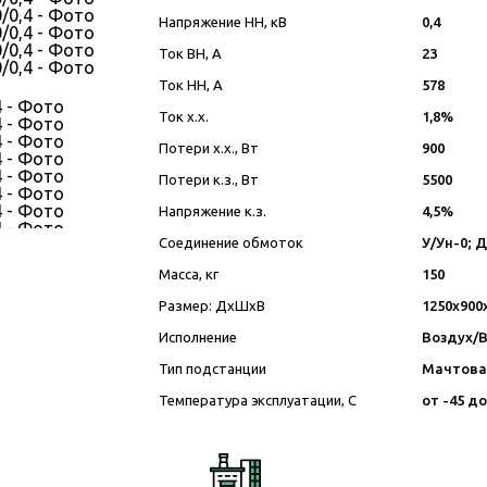
Напряжение НН, кВ
0,4
Ток ВН, А
23
Ток НН, А
578
Ток х.х.
1,8%
Потери х.х., Вт
900
Потери к.з., Вт
5500
Напряжение к.з.
4,5%
Соединение обмоток
У/Ун-0; 
Масса, кг
150
Размер: ДхШхВ
1250х900
Исполнение
Воздух/
Тип подстанции
Мачтова
Температура эксплуатации, С
от -45 до